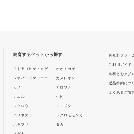
飼育するペットから探す
月夜野ファー
ご利用ガイド
フトアゴヒゲトカゲ
オオトカゲ
送料とお支払
レオパードゲッコウ
カメレオン
返品特約につ
カメ
アロワナ
よくあるご質
カエル
ヘビ
フクロウ
ミミズク
ハリネズミ
フクロモモンガ
ハヤブサ
タカ
メダカ