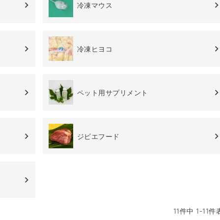
冷凍マウス
冷凍ヒヨコ
ペット用サプリメント
ジビエフード
11
件中
1
-
11
件