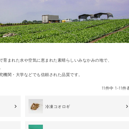
で育まれた水や空気に恵まれた素晴らしいみなかみの地で、
。
究機関・大学などでも信頼された品質です。
11
件中
1
-
11
件
冷凍コオロギ