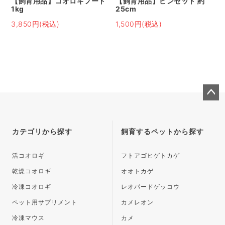
【飼育用品】コオロギフード
【飼育用品】ピンセット 約
1kg
25cm
3,850円(税込)
1,500円(税込)
ペー
ジト
ップ
カテゴリから探す
飼育するペットから探す
へ
活コオロギ
フトアゴヒゲトカゲ
乾燥コオロギ
オオトカゲ
冷凍コオロギ
レオパードゲッコウ
ペット用サプリメント
カメレオン
冷凍マウス
カメ