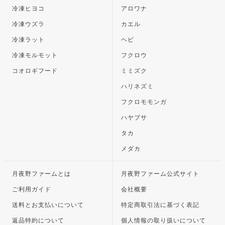
冷凍ヒヨコ
アロワナ
冷凍ウズラ
カエル
冷凍ラット
ヘビ
冷凍モルモット
フクロウ
コオロギフード
ミミズク
ハリネズミ
フクロモモンガ
ハヤブサ
タカ
メダカ
月夜野ファームとは
月夜野ファーム公式サイト
ご利用ガイド
会社概要
送料とお支払いについて
特定商取引法に基づく表記
返品特約について
個人情報の取り扱いについて