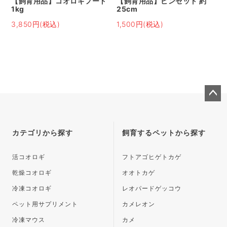
【飼育用品】コオロギフード
【飼育用品】ピンセット 約
1kg
25cm
3,850円(税込)
1,500円(税込)
ペー
ジト
ップ
カテゴリから探す
飼育するペットから探す
へ
活コオロギ
フトアゴヒゲトカゲ
乾燥コオロギ
オオトカゲ
冷凍コオロギ
レオパードゲッコウ
ペット用サプリメント
カメレオン
冷凍マウス
カメ