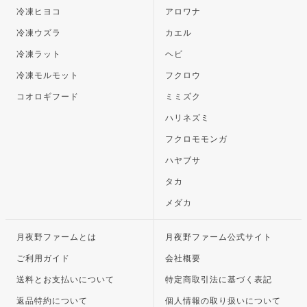
冷凍ヒヨコ
アロワナ
冷凍ウズラ
カエル
冷凍ラット
ヘビ
冷凍モルモット
フクロウ
コオロギフード
ミミズク
ハリネズミ
フクロモモンガ
ハヤブサ
タカ
メダカ
月夜野ファームとは
月夜野ファーム公式サイト
ご利用ガイド
会社概要
送料とお支払いについて
特定商取引法に基づく表記
返品特約について
個人情報の取り扱いについて