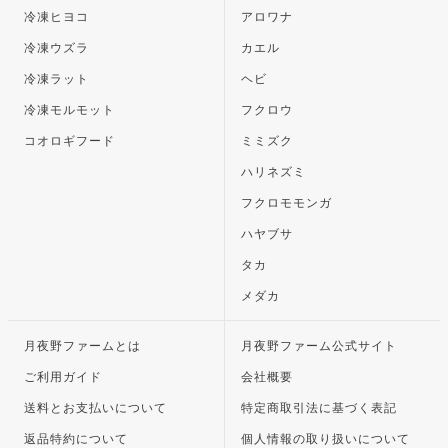
冷凍ヒヨコ
アロワナ
冷凍ウズラ
カエル
冷凍ラット
ヘビ
冷凍モルモット
フクロウ
コオロギフード
ミミズク
ハリネズミ
フクロモモンガ
ハヤブサ
タカ
メダカ
月夜野ファームとは
月夜野ファーム公式サイト
ご利用ガイド
会社概要
送料とお支払いについて
特定商取引法に基づく表記
返品特約について
個人情報の取り扱いについて