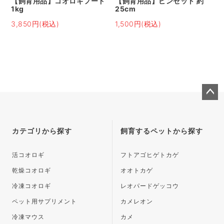
【飼育用品】コオロギフード
【飼育用品】ピンセット 約
1kg
25cm
3,850円(税込)
1,500円(税込)
ペー
ジト
ップ
カテゴリから探す
飼育するペットから探す
へ
活コオロギ
フトアゴヒゲトカゲ
乾燥コオロギ
オオトカゲ
冷凍コオロギ
レオパードゲッコウ
ペット用サプリメント
カメレオン
冷凍マウス
カメ