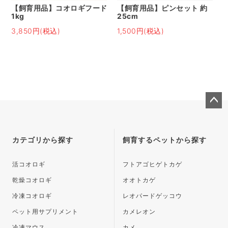
【飼育用品】コオロギフード
【飼育用品】ピンセット 約
1kg
25cm
3,850円(税込)
1,500円(税込)
ペー
ジト
ップ
カテゴリから探す
飼育するペットから探す
へ
活コオロギ
フトアゴヒゲトカゲ
乾燥コオロギ
オオトカゲ
冷凍コオロギ
レオパードゲッコウ
ペット用サプリメント
カメレオン
冷凍マウス
カメ