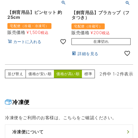
【飼育用品】ピンセット 約
【飼育用品】プラカップ（フ
25cm
タつき）
宅配便（冷蔵・冷凍可）
宅配便（冷蔵可）
販売価格
¥
1,500
販売価格
¥
200
税込
税込
在庫切れ
カートに入れる
詳細を見る
2
件中
1
-
2
件表示
並び替え
価格が安い順
価格が高い順
標準
冷凍便
冷凍便をご利用のお客様は、こちらをご確認ください。
冷凍便について