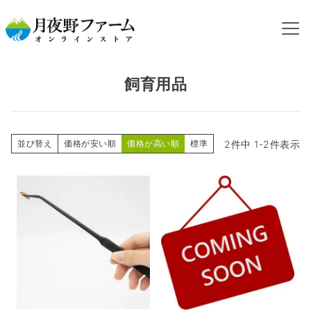
HOME
カテゴリから探す
飼育用品
飼育用品
2
件中
1
-
2
件表示
並び替え
価格が安い順
価格が高い順
標準