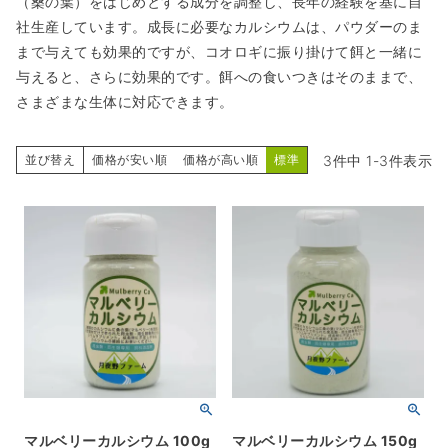
（桑の葉）をはじめとする成分を調整し、長年の経験を基に自
社生産しています。成長に必要なカルシウムは、パウダーのま
まで与えても効果的ですが、コオロギに振り掛けて餌と一緒に
与えると、さらに効果的です。餌への食いつきはそのままで、
さまざまな生体に対応できます。
3
件中
1
-
3
件表示
並び替え
価格が安い順
価格が高い順
標準
マルベリーカルシウム 100g
マルベリーカルシウム 150g