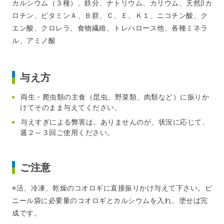
カルシウム（３種）、鉄分、ナトリウム、カリウム、天然βカ
ロチン、ビタミンＡ、Ｂ群、Ｃ、Ｅ、Ｋ１、ニコチン酸、ク
エン酸、クロレラ、食物繊維、トレハロース他、各種ミネラ
ル、アミノ酸
与え方
両生・爬虫類の主食（昆虫、野菜類、肉類など）に振りか
けてそのまま与えてください。
与えすぎによる弊害は、ありませんのが、状況に応じて、
週２～３回ご使用ください。
ご注意
※活、冷凍、乾燥のコオロギに直接振りかけ与えて下さい。ビ
ニール袋に必要量のコオロギとカルシウムを入れ、塗せば完
成です。