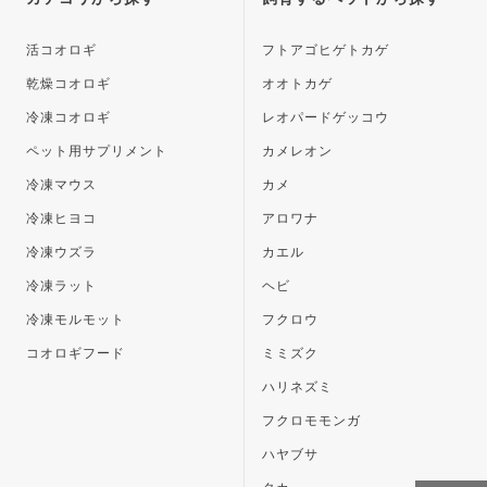
へ
活コオロギ
フトアゴヒゲトカゲ
乾燥コオロギ
オオトカゲ
冷凍コオロギ
レオパードゲッコウ
ペット用サプリメント
カメレオン
冷凍マウス
カメ
冷凍ヒヨコ
アロワナ
冷凍ウズラ
カエル
冷凍ラット
ヘビ
冷凍モルモット
フクロウ
コオロギフード
ミミズク
ハリネズミ
フクロモモンガ
ハヤブサ