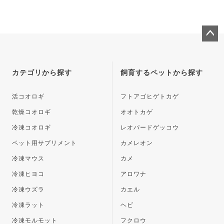
ペー
ジト
ップ
カテゴリから探す
飼育するペットから探す
へ
活コオロギ
フトアゴヒゲトカゲ
乾燥コオロギ
オオトカゲ
冷凍コオロギ
レオパードゲッコウ
ペット用サプリメント
カメレオン
冷凍マウス
カメ
冷凍ヒヨコ
アロワナ
冷凍ウズラ
カエル
冷凍ラット
ヘビ
冷凍モルモット
フクロウ