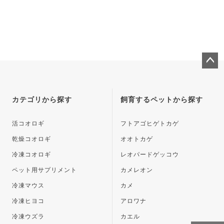
ペー
ジト
ップ
カテゴリから探す
飼育するペットから探す
へ
活コオロギ
フトアゴヒゲトカゲ
乾燥コオロギ
オオトカゲ
冷凍コオロギ
レオパードゲッコウ
ペット用サプリメント
カメレオン
冷凍マウス
カメ
冷凍ヒヨコ
アロワナ
冷凍ウズラ
カエル