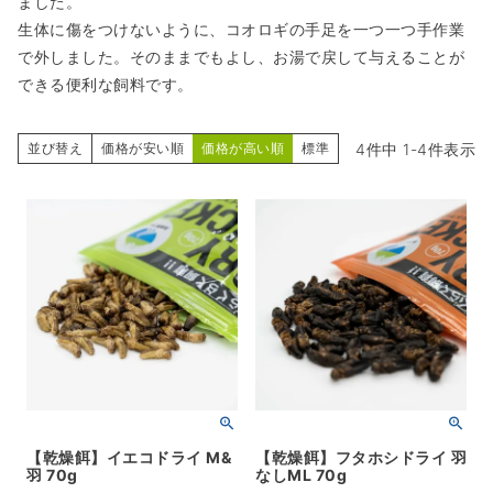
ました。
生体に傷をつけないように、コオロギの手足を一つ一つ手作業
で外しました。そのままでもよし、お湯で戻して与えることが
できる便利な飼料です。
4
件中
1
-
4
件表示
並び替え
価格が安い順
価格が高い順
標準
【乾燥餌】イエコドライ M&
【乾燥餌】フタホシドライ 羽
羽 70g
なしML 70g