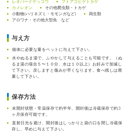
レオパードゲッコウ
フトアゴヒゲトカゲ
カメレオン
その他爬虫類・トカゲ
小動物(ハリネズミ・モモンガなど)
両生類
アロワナ・その他大型魚 など
与え方
個体に必要な量をペットに与えて下さい。
水やぬるま湯で、ふやかして与えることも可能です。（ぬ
るま湯の場合５〜１０分、水は１０以上）お好みで加減し
て下さい。戻しますと傷みが早くなります。食べ残しは廃
棄して下さい。
保存方法
未開封状態・常温保存で約半年、開封後は冷蔵保存で約3
ヶ月保存可能です。
直射日光を避け、開封後はしっかりと袋の口を閉し冷蔵保
存し、早めに与えて下さい。