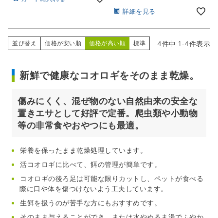
詳細を見る
4
件中
1
-
4
件表示
並び替え
価格が安い順
価格が高い順
標準
新鮮で健康なコオロギをそのまま乾燥。
傷みにくく、混ぜ物のない自然由来の安全な
置きエサとして好評で定番。
爬虫類や小動物
等の非常食やおやつにも最適。
栄養を保ったまま乾燥処理しています。
活コオロギに比べて、餌の管理が簡単です。
コオロギの後ろ足は可能な限りカットし、ペットが食べる
際に口や体を傷つけないよう工夫しています。
生餌を扱うのが苦手な方にもおすすめです。
そのまま与えることができ、または水やぬるま湯でふやか