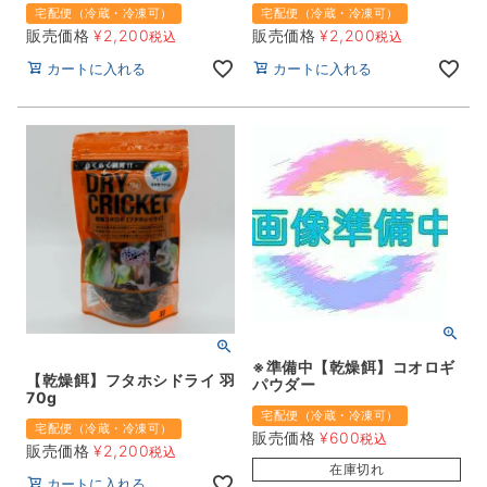
宅配便（冷蔵・冷凍可）
宅配便（冷蔵・冷凍可）
販売価格
¥
2,200
販売価格
¥
2,200
税込
税込
カートに入れる
カートに入れる
※準備中【乾燥餌】コオロギ
【乾燥餌】フタホシドライ 羽
パウダー
70g
宅配便（冷蔵・冷凍可）
宅配便（冷蔵・冷凍可）
販売価格
¥
600
税込
販売価格
¥
2,200
税込
在庫切れ
カートに入れる