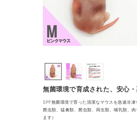
無菌環境で育成された、安心・
SPF無菌環境で育った清潔なマウスを急速冷
爬虫類、猛禽類、爬虫類、両生類、哺乳類、肉
ます）