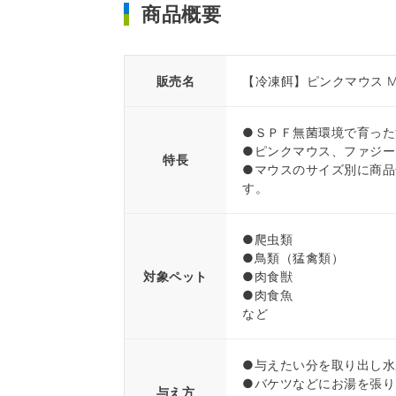
商品概要
販売名
【冷凍餌】ピンクマウス M
●ＳＰＦ無菌環境で育った
●ピンクマウス、ファジー
特長
●マウスのサイズ別に商品
す。
●爬虫類
●鳥類（猛禽類）
対象ペット
●肉食獣
●肉食魚
など
●与えたい分を取り出し水
●バケツなどにお湯を張り
与え方