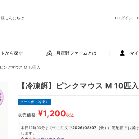
 様こんにちは
ログイン
ットから探す
月夜野ファームとは
マイ
ピンクマウス M 10匹入
【冷凍餌】ピンクマウス M 10匹入
クール便（冷凍）
¥
1,200
販売価格
税込
本日
12時00分
までのご注文で
2026/08/07（金）
に
宅配便
でお届
します。