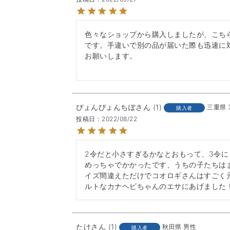
色々なショップから購入しましたが、こち
です。手違いで別の品が届いた際も迅速に
お願いします。

ぴょんぴょんちぽ
1
三重県
購入者
投稿日
2022/08/22
2令だと小さすぎるかなとおもって、3令に
めっちゃでかかったです、うちの子たちは
イズ間違えただけでコオロギさんはすごく元
ルトなカナヘビちゃんのエサにあげました
たけ
1
秋田県
男性
購入者