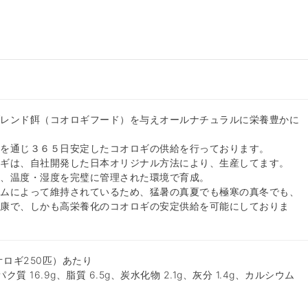
ブレンド餌（コオロギフード）を与えオールナチュラルに栄養豊かに
間を通じ３６５日安定したコオロギの供給を行っております。
ロギは、自社開発した日本オリジナル方法により、生産してます。
た、温度・湿度を完璧に管理された環境で育成。
テムによって維持されているため、猛暑の真夏でも極寒の真冬でも、
健康で、しかも高栄養化のコオロギの安定供給を可能にしておりま
オロギ250匹）あたり
パク質 16.9g、脂質 6.5g、炭水化物 2.1g、灰分 1.4g、カルシウム