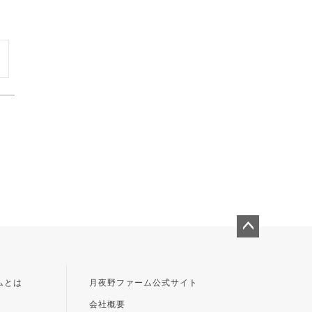
ペー
ジト
ップ
ムとは
月夜野ファーム公式サイト
へ
会社概要