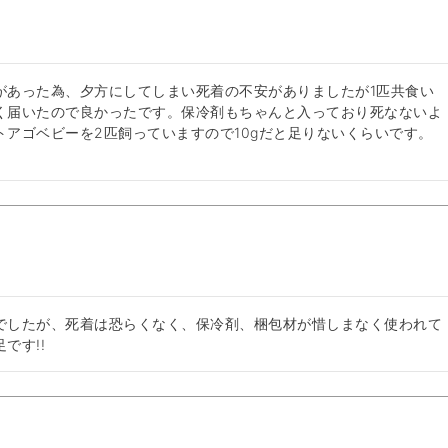
があった為、夕方にしてしまい死着の不安がありましたが1匹共食い
く届いたので良かったです。保冷剤もちゃんと入っており死なないよ
アゴベビーを2匹飼っていますので10gだと足りないくらいです。
でしたが、死着は恐らくなく、保冷剤、梱包材が惜しまなく使われて
です!!