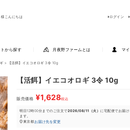
 様こんにちは
ログイン
ットから探す
月夜野ファームとは
マイ
ギ
【活餌】イエコオロギ 3令 10g
【活餌】イエコオロギ 3令 10g
¥
1,628
販売価格
税込
明日
12時00分
までのご注文で
2026/08/11（火）
に
宅配便
でお届け
ます。
お届け先を変更
東京都