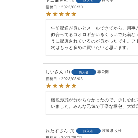
購入者
投稿日
2023/08/30
午前配送が良いとメールできてから、用事
似合ってるコオロギがいるくらいで死着な
うに配慮されているのが良かったです。フト
次はもっと多めに買いたいと思います。
しい
1
非公開
購入者
投稿日
2023/08/08
梱包形態が分からなかったので、少し心配
いました。みんな元気で丁寧な梱包、大満足
れたす
1
茨城県
女性
購入者
投稿日
2022/09/27