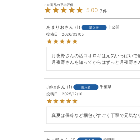
5.00
7
あまりお
1
非公開
購入者
投稿日
2026/03/05
月夜野さんの活コオロギは元気いっぱいで
月夜野さんを知ってからはずっと月夜野さ
Jake
1
千葉県
購入者
投稿日
2025/12/10
真夏は保冷など梱包がすごく丁寧で元気な
ヤニ猫
1
静岡県