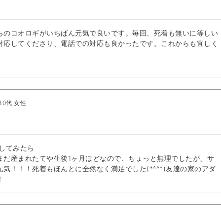
らのコオロギがいちばん元気で良いです。毎回、死着も無いに等しい
対応してくださり、電話での対応も良かったです。これからも宜しく
30代
女性
してみたら

まだ産まれたてや生後1ヶ月ほどなので、ちょっと無理でしたが、サ
気！！！死着もほんとに全然なく満足でした(*^^*)友達の家のアダ
！