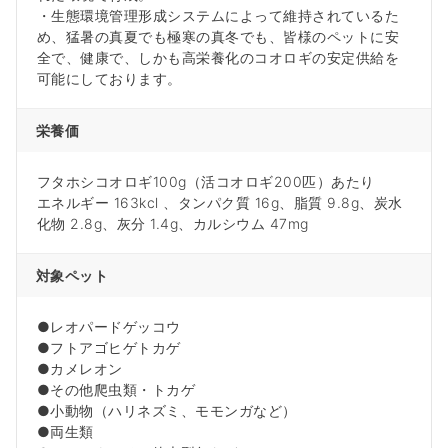
・生態環境管理形成システムによって維持されているた
め、猛暑の真夏でも極寒の真冬でも、皆様のペットに安
全で、健康で、しかも高栄養化のコオロギの安定供給を
可能にしております。
栄養価
フタホシコオロギ100g（活コオロギ200匹）あたり
エネルギー 163kcl 、タンパク質 16g、脂質 9.8g、炭水
化物 2.8g、灰分 1.4g、カルシウム 47mg
対象ペット
●レオパードゲッコウ
●フトアゴヒゲトカゲ
●カメレオン
●その他爬虫類・トカゲ
●小動物（ハリネズミ、モモンガなど）
●両生類