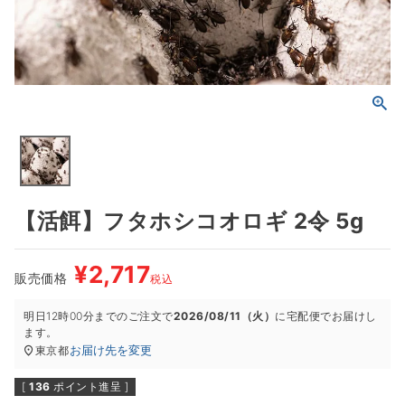
【活餌】フタホシコオロギ 2令 5g
¥
2,717
販売価格
税込
明日
12時00分
までのご注文で
2026/08/11（火）
に
宅配便
でお届けし
ます。
お届け先を変更
東京都
[
136
ポイント進呈 ]