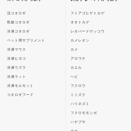
へ
活コオロギ
フトアゴヒゲトカゲ
乾燥コオロギ
オオトカゲ
冷凍コオロギ
レオパードゲッコウ
ペット用サプリメント
カメレオン
冷凍マウス
カメ
冷凍ヒヨコ
アロワナ
冷凍ウズラ
カエル
冷凍ラット
ヘビ
冷凍モルモット
フクロウ
コオロギフード
ミミズク
ハリネズミ
フクロモモンガ
ハヤブサ