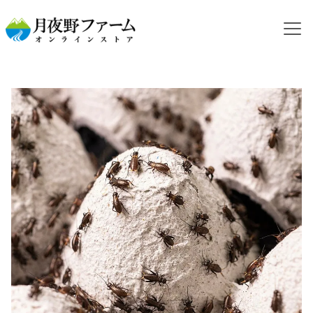
HOME
カテゴリから探す
活コオロギ
フタホシコオロギ
【活餌】フタホシコオロギ 2令 5g