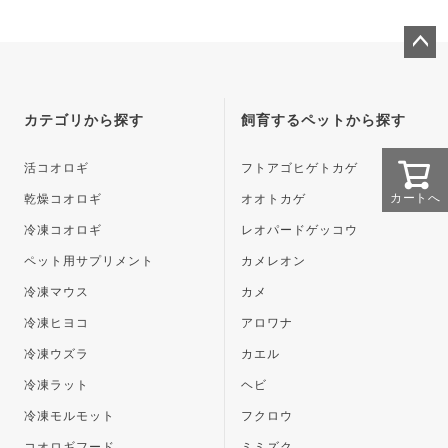
ペー
ジト
ップ
カテゴリから探す
飼育するペットから探す
へ
活コオロギ
フトアゴヒゲトカゲ
カートへ
乾燥コオロギ
オオトカゲ
冷凍コオロギ
レオパードゲッコウ
ペット用サプリメント
カメレオン
冷凍マウス
カメ
冷凍ヒヨコ
アロワナ
冷凍ウズラ
カエル
冷凍ラット
ヘビ
冷凍モルモット
フクロウ
コオロギフード
ミミズク