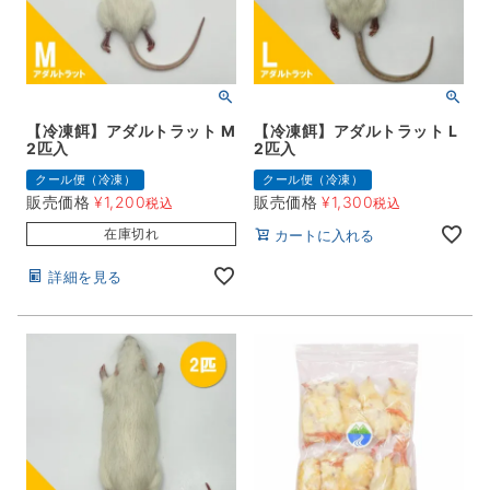
【冷凍餌】アダルトラット M
【冷凍餌】アダルトラット L
2匹入
2匹入
クール便（冷凍）
クール便（冷凍）
販売価格
¥
1,200
販売価格
¥
1,300
税込
税込
在庫切れ
カートに入れる
詳細を見る