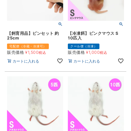
【飼育用品】ピンセット 約
【冷凍餌】ピンクマウス S
25cm
10匹入
宅配便（冷蔵・冷凍可）
クール便（冷凍）
販売価格
¥
1,500
販売価格
¥
1,000
税込
税込
カートに入れる
カートに入れる