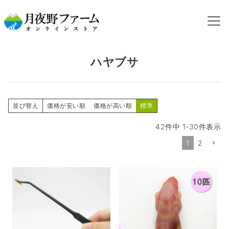
HOME
飼育するペットから探す
ハヤブサ
ハヤブサ
並び替え
価格が安い順
価格が高い順
標準
42
件中
1
-
30
件表示
1
2