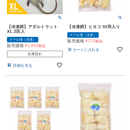
【冷凍餌】アダルトラット
【冷凍餌】ヒヨコ 10羽入り
XL 2匹入
クール便（冷凍）
クール便（冷凍）
販売価格
¥
770
税込
販売価格
¥
1,450
税込
カートに入れる
在庫切れ
詳細を見る