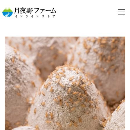
HOME
カテゴリから探す
活コオロギ
イエコオロギ
【活餌】イエコオロギ 1令 1g