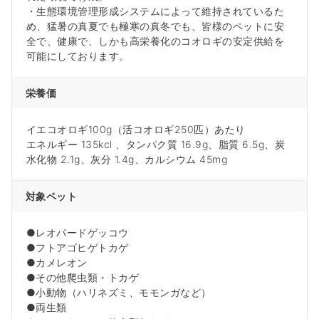
・生態環境管理形成システムによって維持されているた
め、猛暑の真夏でも極寒の真冬でも、皆様のペットに安
全で、健康で、しかも高栄養化のコオロギの安定供給を
可能にしております。
栄養価
イエコオロギ100g（活コオロギ250匹）あたり
エネルギー 135kcl 、タンパク質 16.9g、脂質 6.5g、炭
水化物 2.1g、灰分 1.4g、カルシウム 45mg
対象ペット
●レオパードゲッコウ
●フトアゴヒゲトカゲ
●カメレオン
●その他爬虫類・トカゲ
●小動物（ハリネズミ、モモンガなど）
●両生類