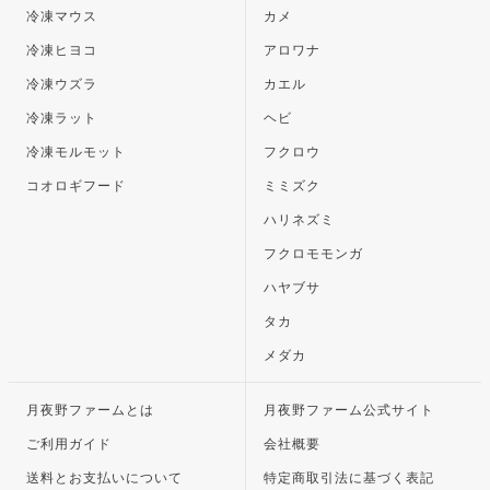
冷凍マウス
カメ
冷凍ヒヨコ
アロワナ
冷凍ウズラ
カエル
冷凍ラット
ヘビ
冷凍モルモット
フクロウ
コオロギフード
ミミズク
ハリネズミ
フクロモモンガ
ハヤブサ
タカ
メダカ
月夜野ファームとは
月夜野ファーム公式サイト
ご利用ガイド
会社概要
送料とお支払いについて
特定商取引法に基づく表記