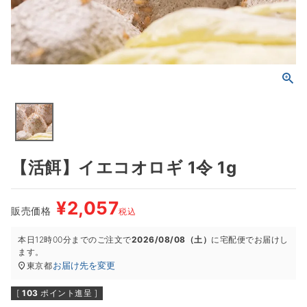
【活餌】イエコオロギ 1令 1g
¥
2,057
販売価格
税込
本日
12時00分
までのご注文で
2026/08/08（土）
に
宅配便
でお届けし
ます。
お届け先を変更
東京都
[
103
ポイント進呈 ]