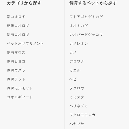
ップ
カテゴリから探す
飼育するペットから探す
へ
活コオロギ
フトアゴヒゲトカゲ
乾燥コオロギ
オオトカゲ
冷凍コオロギ
レオパードゲッコウ
ペット用サプリメント
カメレオン
冷凍マウス
カメ
冷凍ヒヨコ
アロワナ
冷凍ウズラ
カエル
冷凍ラット
ヘビ
冷凍モルモット
フクロウ
コオロギフード
ミミズク
ハリネズミ
フクロモモンガ
ハヤブサ