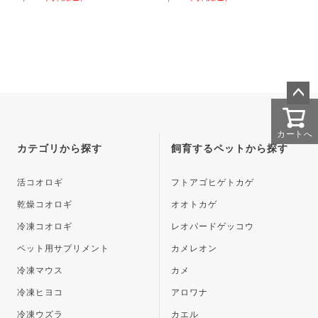
ペー
ジト
カートへ
ップ
カテゴリから探す
飼育するペットから探す
へ
活コオロギ
フトアゴヒゲトカゲ
乾燥コオロギ
オオトカゲ
冷凍コオロギ
レオパードゲッコウ
ペット用サプリメント
カメレオン
冷凍マウス
カメ
冷凍ヒヨコ
アロワナ
冷凍ウズラ
カエル