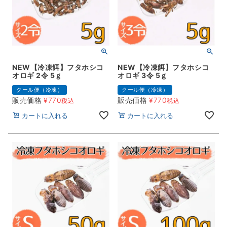
NEW【冷凍餌】フタホシコ
NEW【冷凍餌】フタホシコ
オロギ 2令 5ｇ
オロギ 3令 5ｇ
クール便（冷凍）
クール便（冷凍）
販売価格
¥
770
販売価格
¥
770
税込
税込
カートに入れる
カートに入れる