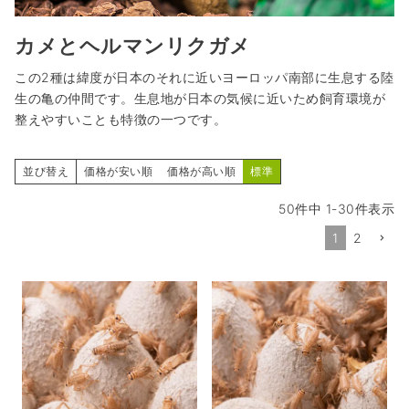
カメとヘルマンリクガメ
この2種は緯度が日本のそれに近いヨーロッパ南部に生息する陸
生の亀の仲間です。生息地が日本の気候に近いため飼育環境が
整えやすいことも特徴の一つです。
並び替え
価格が安い順
価格が高い順
標準
50
件中
1
-
30
件表示
1
2