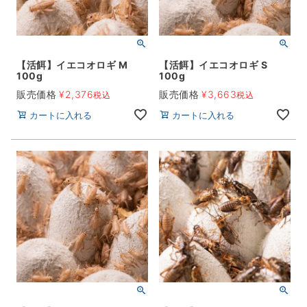
【活餌】イエコオロギ M
【活餌】イエコオロギ S
100g
100g
販売価格
¥
2,376
販売価格
¥
3,663
税込
税込
カートに入れる
カートに入れる