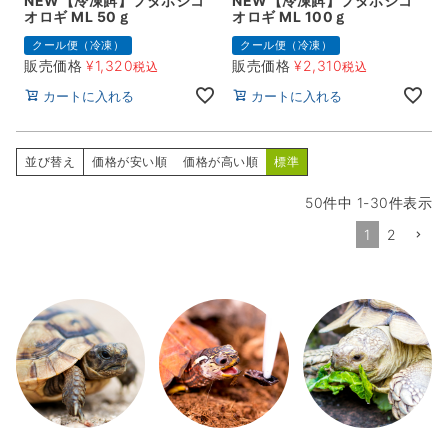
NEW【冷凍餌】フタホシコ
NEW【冷凍餌】フタホシコ
オロギ ML 50ｇ
オロギ ML 100ｇ
クール便（冷凍）
クール便（冷凍）
販売価格
¥
1,320
販売価格
¥
2,310
税込
税込
カートに入れる
カートに入れる
並び替え
価格が安い順
価格が高い順
標準
50
件中
1
-
30
件表示
1
2