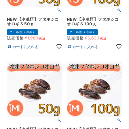
NEW【冷凍餌】フタホシコ
NEW【冷凍餌】フタホシコ
オロギ S 50ｇ
オロギ S 100ｇ
クール便（冷凍）
クール便（冷凍）
販売価格
¥
1,980
販売価格
¥
3,630
税込
税込
カートに入れる
カートに入れる