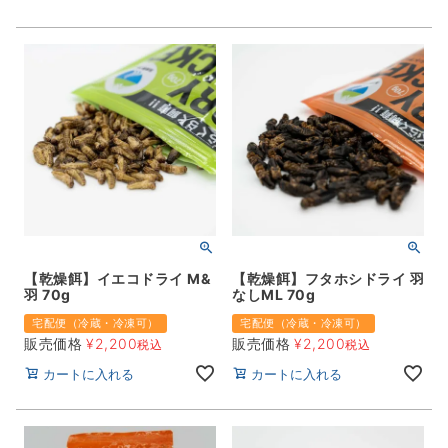
【乾燥餌】イエコドライ M&
【乾燥餌】フタホシドライ 羽
羽 70g
なしML 70g
宅配便（冷蔵・冷凍可）
宅配便（冷蔵・冷凍可）
販売価格
¥
2,200
販売価格
¥
2,200
税込
税込
カートに入れる
カートに入れる