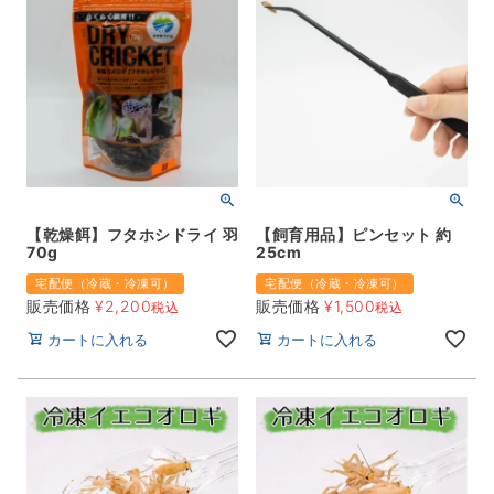
【乾燥餌】フタホシドライ 羽
【飼育用品】ピンセット 約
70g
25cm
宅配便（冷蔵・冷凍可）
宅配便（冷蔵・冷凍可）
販売価格
¥
2,200
販売価格
¥
1,500
税込
税込
カートに入れる
カートに入れる