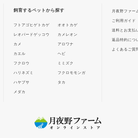
飼育するペットから探す
月夜野ファー
ご利用ガイド
フトアゴヒゲトカゲ
オオトカゲ
送料とお支払
レオパードゲッコウ
カメレオン
返品特約につ
カメ
アロワナ
よくあるご質
カエル
ヘビ
フクロウ
ミミズク
ハリネズミ
フクロモモンガ
ハヤブサ
タカ
メダカ