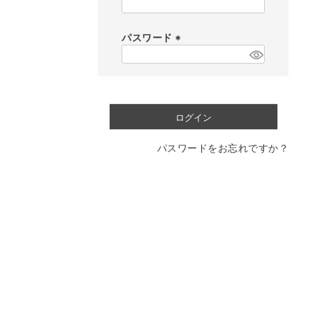
(
必
須
パスワード
)
(
必
須
)
ログイン
パスワードをお忘れですか？