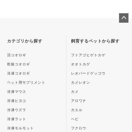
ペー
ジト
ップ
カテゴリから探す
飼育するペットから探す
へ
活コオロギ
フトアゴヒゲトカゲ
乾燥コオロギ
オオトカゲ
冷凍コオロギ
レオパードゲッコウ
ペット用サプリメント
カメレオン
冷凍マウス
カメ
冷凍ヒヨコ
アロワナ
冷凍ウズラ
カエル
冷凍ラット
ヘビ
冷凍モルモット
フクロウ