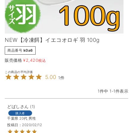
NEW【冷凍餌】イエコオロギ 羽 100g
商品番号
k0a6
販売価格
¥
2,420
税込
5.00
1
1
件中
1
-
1
件表示
どばし
1
購入者
千葉県
20代
男性
投稿日
2020/02/12