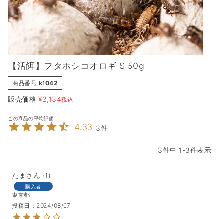
【活餌】フタホシコオロギ S 50g
商品番号
k1042
販売価格
¥
2,134
税込
4.33
3
3
件中
1
-
3
件表示
たま
1
購入者
東京都
投稿日
2024/08/07