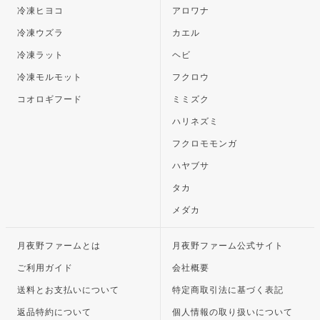
冷凍ヒヨコ
アロワナ
冷凍ウズラ
カエル
冷凍ラット
ヘビ
冷凍モルモット
フクロウ
コオロギフード
ミミズク
ハリネズミ
フクロモモンガ
ハヤブサ
タカ
メダカ
月夜野ファームとは
月夜野ファーム公式サイト
ご利用ガイド
会社概要
送料とお支払いについて
特定商取引法に基づく表記
返品特約について
個人情報の取り扱いについて