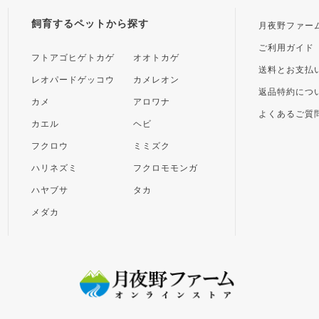
飼育するペットから探す
月夜野ファー
ご利用ガイド
フトアゴヒゲトカゲ
オオトカゲ
送料とお支払
レオパードゲッコウ
カメレオン
返品特約につ
カメ
アロワナ
よくあるご質
カエル
ヘビ
フクロウ
ミミズク
ハリネズミ
フクロモモンガ
ハヤブサ
タカ
メダカ