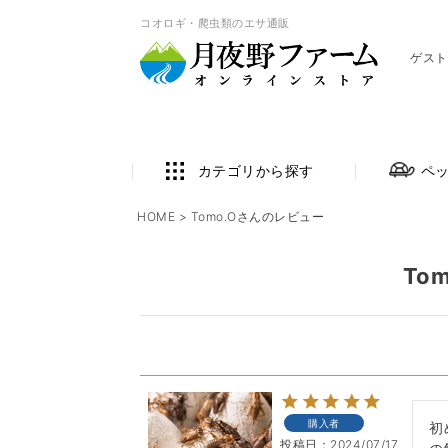
コオロギ・爬虫類のエサ通販
ゲスト
カテゴリから探す
ペ
HOME
Tomo.Oさんのレビュー
To
購入者
初
投稿日
2024/07/17