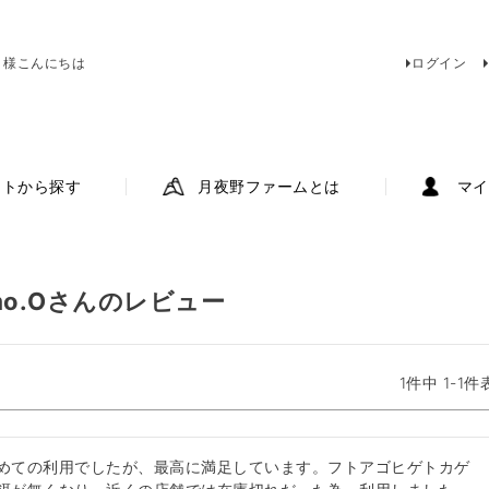
 様こんにちは
ログイン
ットから探す
月夜野ファームとは
マイ
mo.Oさんのレビュー
1
件中
1
-
1
件
めての利用でしたが、最高に満足しています。フトアゴヒゲトカゲ