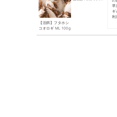
の
早
ギ
利
【活餌】フタホシ
コオロギ ML 100g