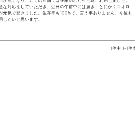
餌が無くなり、近くの店舗では在庫切れだった為、利用しました。
急な対応をしていただき、翌日の午前中には届き、とにかくコオロ
が元気で驚きました。生存率も100%で、言う事ありません。今後も
用したいと思います。
1
件中
1
-
1
件