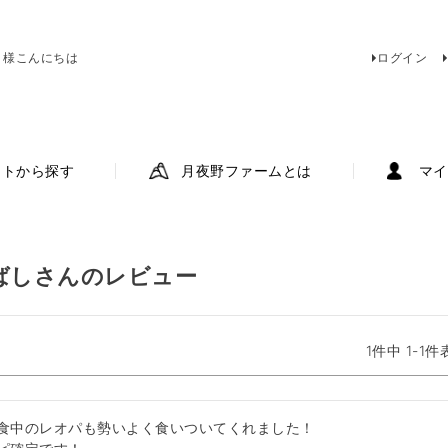
 様こんにちは
ログイン
ットから探す
月夜野ファームとは
マイ
ばしさんのレビュー
1
件中
1
-
1
件
食中のレオパも勢いよく食いついてくれました！
