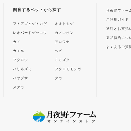
飼育するペットから探す
月夜野ファー
ご利用ガイド
フトアゴヒゲトカゲ
オオトカゲ
送料とお支払
レオパードゲッコウ
カメレオン
返品特約につ
カメ
アロワナ
よくあるご質
カエル
ヘビ
フクロウ
ミミズク
ハリネズミ
フクロモモンガ
ハヤブサ
タカ
メダカ