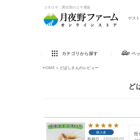
コオロギ・爬虫類のエサ通販
ゲスト
カテゴリから探す
ペ
HOME
どばしさんのレビュー
ど
購入者
拒
投稿日
2020/02/12