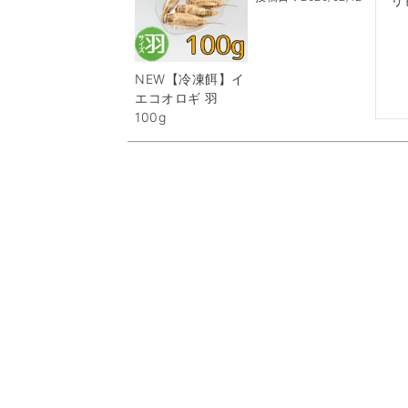
リ
NEW【冷凍餌】イ
エコオロギ 羽
100g