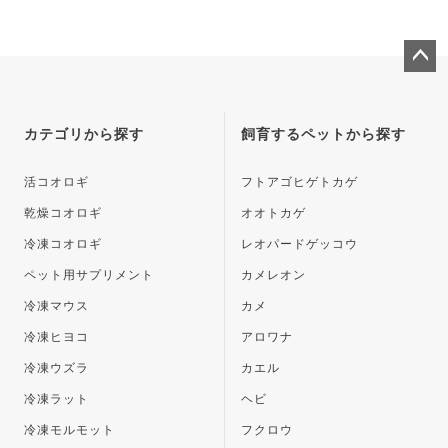
ペー
ジト
ップ
カテゴリから探す
飼育するペットから探す
へ
活コオロギ
フトアゴヒゲトカゲ
乾燥コオロギ
オオトカゲ
冷凍コオロギ
レオパードゲッコウ
ペット用サプリメント
カメレオン
冷凍マウス
カメ
冷凍ヒヨコ
アロワナ
冷凍ウズラ
カエル
冷凍ラット
ヘビ
冷凍モルモット
フクロウ