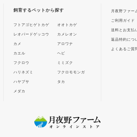
飼育するペットから探す
月夜野ファー
ご利用ガイド
フトアゴヒゲトカゲ
オオトカゲ
送料とお支払
レオパードゲッコウ
カメレオン
返品特約につ
カメ
アロワナ
よくあるご質
カエル
ヘビ
フクロウ
ミミズク
ハリネズミ
フクロモモンガ
ハヤブサ
タカ
メダカ