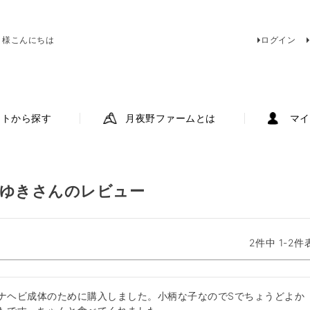
 様こんにちは
ログイン
ットから探す
月夜野ファームとは
マイ
ゆきさんのレビュー
2
件中
1
-
2
件
ナヘビ成体のために購入しました。小柄な子なのでSでちょうどよか