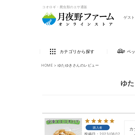
コオロギ・爬虫類のエサ通販
ゲスト
カテゴリから探す
ペ
HOME
ゆたゆきさんのレビュー
ゆた
購入者
カ
投稿日
2023/08/12