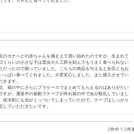
たです。ちゃんと食べてくれました。
生のカナヘビの赤ちゃんを捕まえて買い始めたのですが、生まれて
日くらいの小さな子は昆虫や人工餌を刻んでもうまく食べられない
うだったので困っていました。こちらの商品を与えると全匹ともお
いっぱい食べてくれました。大変安心しました。また購入させてい
だきます。

点、箱の中にさらにプラケースでまとめてもらえるのはありがたい
ですが、運送中の振動でテープが外れ箱の中で虫が散乱していまし
。保冷剤にも虫がくっついてしまっていたので、テープはしっかり
定していただきたいです。
2
件中
1
-
2
件