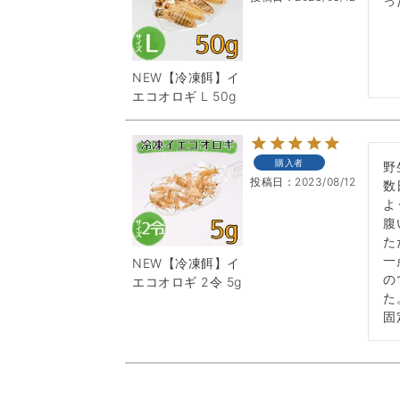
っ
NEW【冷凍餌】イ
エコオロギ L 50g
購入者
野
投稿日
2023/08/12
数
よ
腹
た
一
NEW【冷凍餌】イ
の
エコオロギ 2令 5g
た
固