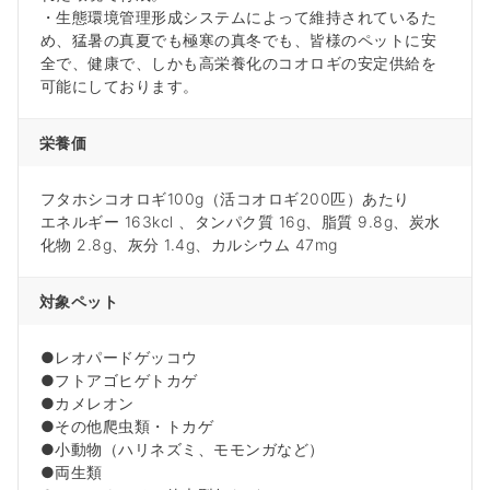
・生態環境管理形成システムによって維持されているた
め、猛暑の真夏でも極寒の真冬でも、皆様のペットに安
全で、健康で、しかも高栄養化のコオロギの安定供給を
可能にしております。
栄養価
フタホシコオロギ100g（活コオロギ200匹）あたり
エネルギー 163kcl 、タンパク質 16g、脂質 9.8g、炭水
化物 2.8g、灰分 1.4g、カルシウム 47mg
対象ペット
●レオパードゲッコウ
●フトアゴヒゲトカゲ
●カメレオン
●その他爬虫類・トカゲ
●小動物（ハリネズミ、モモンガなど）
●両生類