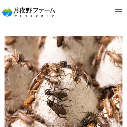
HOME
カテゴリから探す
活コオロギ
フタホシコオロギ
【活餌】フタホシコオロギ S 100g