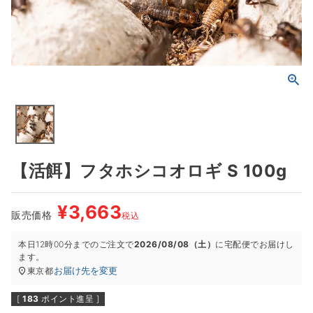
【活餌】フタホシコオロギ S 100g
¥
3,663
販売価格
税込
本日
12時00分
までのご注文で
2026/08/08（土）
に
宅配便
でお届けし
ます。
お届け先を変更
東京都
[
183
ポイント進呈 ]