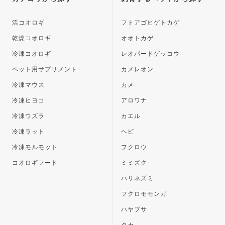
へ
活コオロギ
フトアゴヒゲトカゲ
乾燥コオロギ
オオトカゲ
冷凍コオロギ
レオパードゲッコウ
ペット用サプリメント
カメレオン
冷凍マウス
カメ
冷凍ヒヨコ
アロワナ
冷凍ウズラ
カエル
冷凍ラット
ヘビ
冷凍モルモット
フクロウ
コオロギフード
ミミズク
ハリネズミ
フクロモモンガ
ハヤブサ