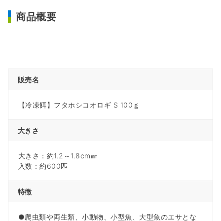
商品概要
販売名
【冷凍餌】フタホシコオロギ S 100ｇ
大きさ
大きさ：約1.2～1.8cm㎜
入数：約600匹
特徴
●爬虫類や両生類、小動物、小型魚、大型魚のエサとな