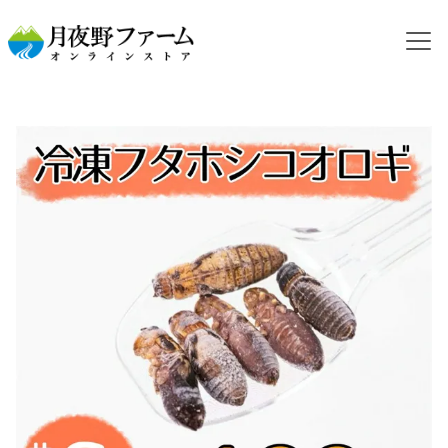
HOME
カテゴリから探す
冷凍コオロギ
NEW【冷凍餌】フタホシコオロギ S 100ｇ