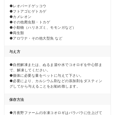
●レオパードゲッコウ
●フトアゴヒゲトカゲ
●カメレオン
●その他爬虫類・トカゲ
●小動物（ハリネズミ、モモンガなど）
●両生類
●アロワナ・その他大型魚 など
与え方
●自然解凍または、ぬるま湯や水でコオロギを中心部ま
で、解凍してください。
●個体に必要な量をペットに与えて下さい。
●必要により、カルシウム剤などの添加剤をダスティン
グしてから与えることをお勧め致します。
保存方法
●月夜野ファームの冷凍コオロギはパラパラに仕上げて