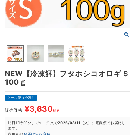
NEW【冷凍餌】フタホシコオロギ S
100ｇ
クール便（冷凍）
¥
3,630
販売価格
税込
明日
12時00分
までのご注文で
2026/08/11（火）
に
宅配便
でお届けし
ます。
お届け先を変更
東京都