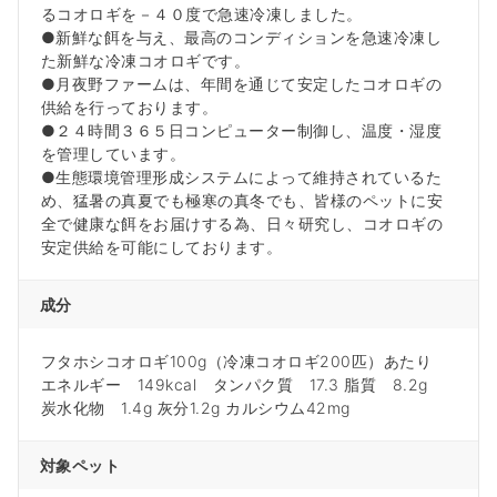
るコオロギを－４０度で急速冷凍しました。
●新鮮な餌を与え、最高のコンディションを急速冷凍し
た新鮮な冷凍コオロギです。
●月夜野ファームは、年間を通じて安定したコオロギの
供給を行っております。
●２４時間３６５日コンピューター制御し、温度・湿度
を管理しています。
●生態環境管理形成システムによって維持されているた
め、猛暑の真夏でも極寒の真冬でも、皆様のペットに安
全で健康な餌をお届けする為、日々研究し、コオロギの
安定供給を可能にしております。
成分
フタホシコオロギ100g（冷凍コオロギ200匹）あたり
エネルギー 149kcal タンパク質 17.3 脂質 8.2g
炭水化物 1.4g 灰分1.2g カルシウム42mg
対象ペット