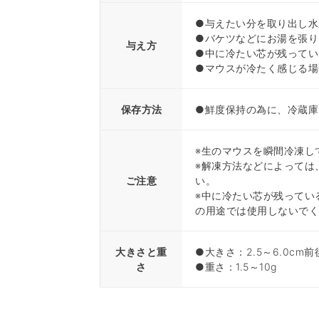
●与えたい分を取り出し水
●バケツなどにお湯を張り
与え方
●中に冷たい芯が残ってい
●マウスが冷たく感じる場
保存方法
●鮮度保持の為に、冷蔵庫
※生のマウスを瞬間冷凍し
※解凍方法などによっては
ご注意
い。
※中に冷たい芯が残ってい
の用途では使用しないで
大きさと重
●大きさ：2.5～6.0cm前
さ
●重さ：1.5～10g