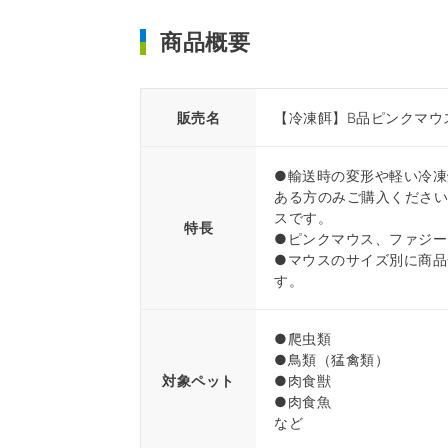
商品概要
販売名
【冷凍餌】B品ピンクマウス
●輸送時の変形や軽い冷凍
ある方のみご購入ください
スです。
特長
●ピンクマウス、ファジー
●マウスのサイズ別に商品
す。
●爬虫類
●鳥類（猛禽類）
対象ペット
●肉食獣
●肉食魚
など