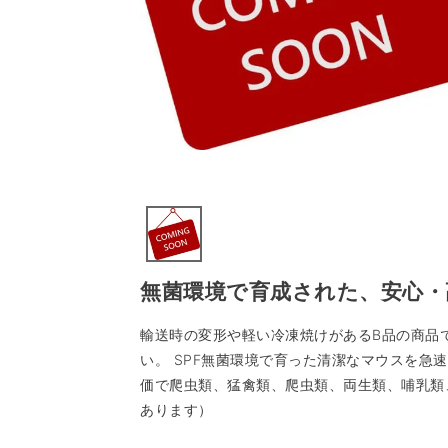
無菌環境で育成された、安心・
輸送時の変形や軽い冷凍焼けがあるB品の商品
い。 SPF無菌環境で育った清潔なマウスを急
価で爬虫類、猛禽類、爬虫類、両生類、哺乳類
あります）