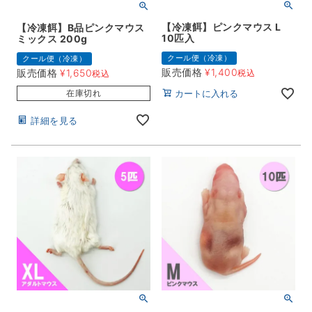
【冷凍餌】ピンクマウス L
【冷凍餌】B品ピンクマウス
10匹入
ミックス 200g
クール便（冷凍）
クール便（冷凍）
販売価格
¥
1,400
販売価格
¥
1,650
税込
税込
在庫切れ
カートに入れる
詳細を見る