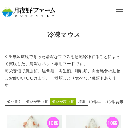
HOME
カテゴリから探す
冷凍マウス
冷凍マウス
SPF無菌環境で育った清潔なマウスを急速冷凍することによっ
て実現した、清潔なペット専用フードです。
高栄養価で爬虫類、猛禽類、両生類、哺乳類、肉食雑食の動物
にお使いいただけます。（種類により食べない種類もありま
す）
18
件中
1
-
18
件表示
並び替え
価格が安い順
価格が高い順
標準