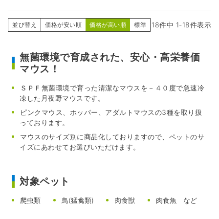
18
件中
1
-
18
件表示
並び替え
価格が安い順
価格が高い順
標準
無菌環境で育成された、安心・高栄養価
マウス！
ＳＰＦ無菌環境で育った清潔なマウスを－４０度で急速冷
凍した月夜野マウスです。
ピンクマウス、ホッパー、アダルトマウスの3種を取り扱
っております。
マウスのサイズ別に商品化しておりますので、ペットのサ
イズにあわせてお選びいただけます。
対象ペット
爬虫類
鳥(猛禽類)
肉食獣
肉食魚 など