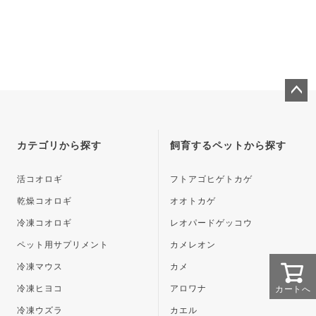
ペー
ジト
ップ
カテゴリから探す
飼育するペットから探す
へ
活コオロギ
フトアゴヒゲトカゲ
乾燥コオロギ
オオトカゲ
冷凍コオロギ
レオパードゲッコウ
ペット用サプリメント
カメレオン
冷凍マウス
カメ
カートへ
冷凍ヒヨコ
アロワナ
冷凍ウズラ
カエル