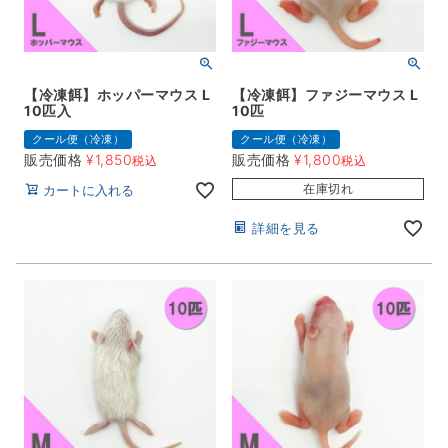
【冷凍餌】ホッパーマウス L
【冷凍餌】ファジーマウス L
10匹入
10匹
クール便（冷凍）
クール便（冷凍）
販売価格
¥
1,850
販売価格
¥
1,800
税込
税込
在庫切れ
カートに入れる
詳細を見る