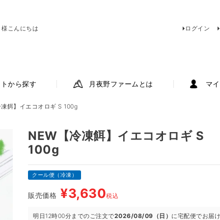
 様こんにちは
ログイン
ットから探す
月夜野ファームとは
マイ
凍餌】イエコオロギ S 100g
NEW【冷凍餌】イエコオロギ S
100g
クール便（冷凍）
¥
3,630
販売価格
税込
明日
12時00分
までのご注文で
2026/08/09（日）
に
宅配便
でお届