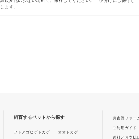
の温度変化の少ない場所で、保存してください。 小分けにし保存し
ちします。
飼育するペットから探す
月夜野ファー
ご利用ガイド
フトアゴヒゲトカゲ
オオトカゲ
送料とお支払