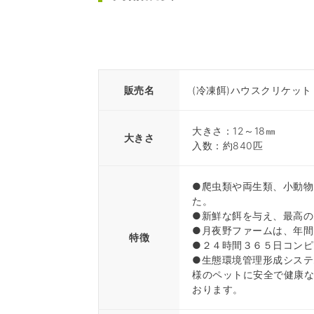
販売名
(冷凍餌)ハウスクリケット S
大きさ：12～18㎜
大きさ
入数：約840匹
●爬虫類や両生類、小動物
た。
●新鮮な餌を与え、最高の
●月夜野ファームは、年間
特徴
●２４時間３６５日コンピ
●生態環境管理形成システ
様のペットに安全で健康
おります。