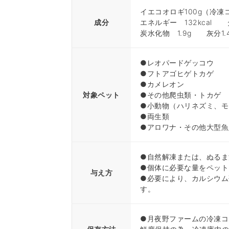
イエコオロギ100g（冷凍
成分
エネルギー 132kcal 
炭水化物 1.9g 灰分1
●レオパードゲッコウ
●フトアゴヒゲトカゲ
●カメレオン
対象ペット
●その他爬虫類・トカゲ
●小動物（ハリネズミ、モ
●両生類
●アロワナ・その他大型魚
●自然解凍または、ぬるま
●個体に必要な量をペット
与え方
●必要により、カルシウム
す。
●月夜野ファームの冷凍コ