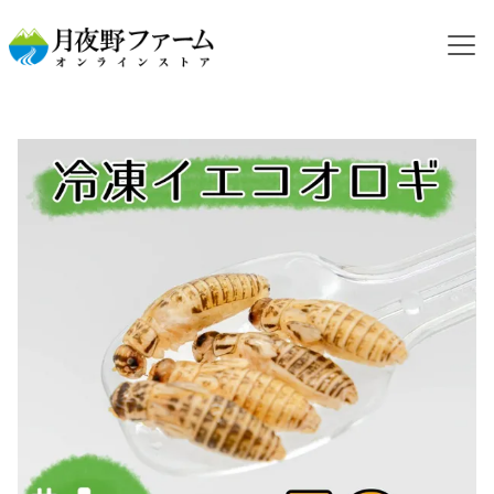
HOME
カテゴリから探す
冷凍コオロギ
NEW【冷凍餌】イエコオロギ L 50g