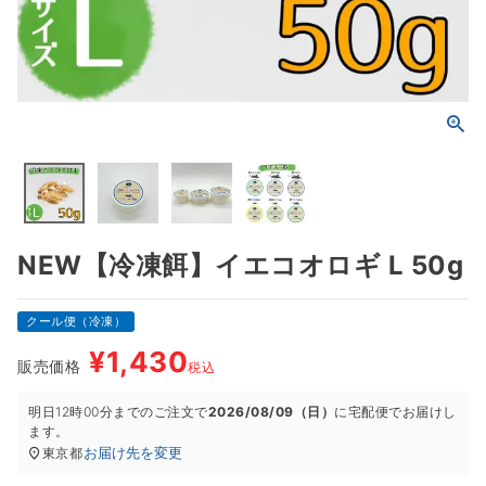
NEW【冷凍餌】イエコオロギ L 50g
クール便（冷凍）
¥
1,430
販売価格
税込
明日
12時00分
までのご注文で
2026/08/09（日）
に
宅配便
でお届けし
ます。
お届け先を変更
東京都