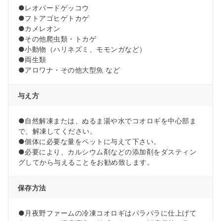
●レオパードゲッコウ
●フトアゴヒゲトカゲ
●カメレオン
●その他爬虫類・トカゲ
●小動物（ハリネズミ、モモンガなど）
●両生類
●アロワナ・その他大型魚 など
与え方
●自然解凍または、ぬるま湯や水でコオロギを中心部ま
で、解凍してください。
●個体に必要な量をペットに与えて下さい。
●必要により、カルシウム剤などの添加剤をダスティン
グしてから与えることをお勧め致します。
保存方法
●月夜野ファームの冷凍コオロギはパラパラに仕上げて