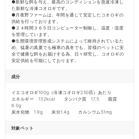
●新鮮な餌を与え、最高のコンディションを急速冷凍し
た新鮮な冷凍コオロギです。
●月夜野ファームは、年間を通じて安定したコオロギの
供給を行っております。
●２４時間３６５日コンピューター制御し、温度・湿度
を管理しています。
●生態環境管理形成システムによって維持されているた
め、猛暑の真夏でも極寒の真冬でも、皆様のペットに安
全で健康な餌をお届けする為、日々研究し、コオロギの
安定供給を可能にしております。
成分
イエコオロギ100g（冷凍コオロギ250匹）あたり
エネルギー 132kcal タンパク質 17.5 脂質
6.0g
炭水化物 1.9g 灰分1.4g カルシウム51mg
対象ペット