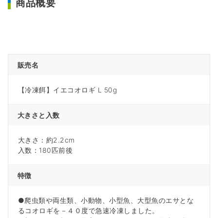
商品概要
販売名
【冷凍餌】イエコオロギ L 50g
大きさと入数
大きさ：約2.2cm
入数：180匹前後
特徴
●爬虫類や両生類、小動物、小型魚、大型魚のエサとな
るコオロギを－４０度で急速冷凍しました。