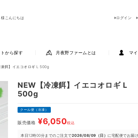
 様こんにちは
ログイン
ットから探す
月夜野ファームとは
マイ
凍餌】イエコオロギ L 500g
NEW【冷凍餌】イエコオロギ L
500g
クール便（冷凍）
¥
6,050
販売価格
税込
本日
12時00分
までのご注文で
2026/08/09（日）
に
宅配便
でお届