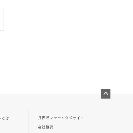
ペー
ジト
ップ
ムとは
月夜野ファーム公式サイト
へ
会社概要