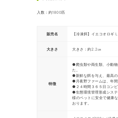
入数：約1800匹
販売名
【冷凍餌】イエコオロギ L 
大きさ
大きさ：約2.2㎝
●爬虫類や両生類、小動物
た。
●新鮮な餌を与え、最高の
●月夜野ファームは、年間
特徴
●２４時間３６５日コンピ
●生態環境管理形成システ
様のペットに安全で健康
おります。