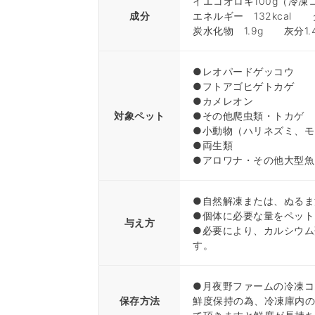
イエコオロギ100g（冷凍
成分
エネルギー 132kcal 
炭水化物 1.9g 灰分1
●レオパードゲッコウ
●フトアゴヒゲトカゲ
●カメレオン
対象ペット
●その他爬虫類・トカゲ
●小動物（ハリネズミ、モ
●両生類
●アロワナ・その他大型魚
●自然解凍または、ぬるま
●個体に必要な量をペット
与え方
●必要により、カルシウム
す。
●月夜野ファームの冷凍コ
保存方法
鮮度保持の為、冷凍庫内