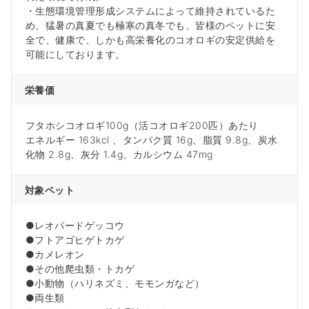
・生態環境管理形成システムによって維持されているた
め、猛暑の真夏でも極寒の真冬でも、皆様のペットに安
全で、健康で、しかも高栄養化のコオロギの安定供給を
可能にしております。
栄養価
フタホシコオロギ100g（活コオロギ200匹）あたり
エネルギー 163kcl 、タンパク質 16g、脂質 9.8g、炭水
化物 2.8g、灰分 1.4g、カルシウム 47mg
対象ペット
●レオパードゲッコウ
●フトアゴヒゲトカゲ
●カメレオン
●その他爬虫類・トカゲ
●小動物（ハリネズミ、モモンガなど）
●両生類