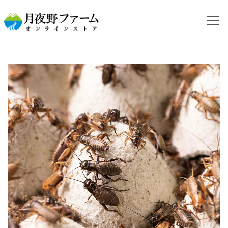
HOME
カテゴリから探す
活コオロギ
フタホシコオロギ
【活餌】フタホシコオロギ S 100g