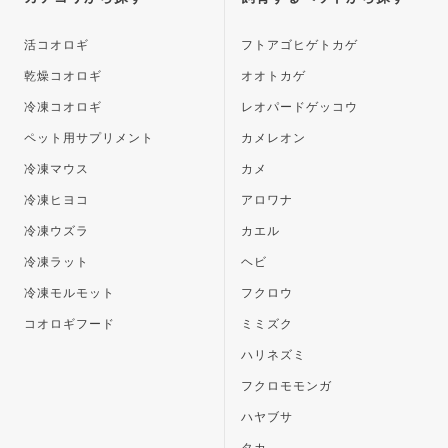
へ
活コオロギ
フトアゴヒゲトカゲ
乾燥コオロギ
オオトカゲ
冷凍コオロギ
レオパードゲッコウ
ペット用サプリメント
カメレオン
冷凍マウス
カメ
冷凍ヒヨコ
アロワナ
冷凍ウズラ
カエル
冷凍ラット
ヘビ
冷凍モルモット
フクロウ
コオロギフード
ミミズク
ハリネズミ
フクロモモンガ
ハヤブサ