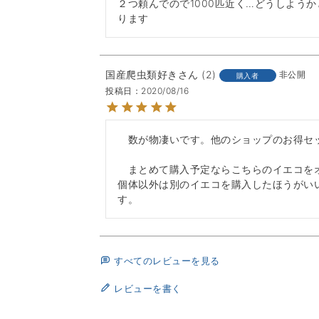
２つ頼んでので1000匹近く…どうしよう
ります
国産爬虫類好き
2
非公開
購入者
投稿日
2020/08/16
　数が物凄いです。他のショップのお得セ
　まとめて購入予定ならこちらのイエコを
個体以外は別のイエコを購入したほうがい
す。
すべてのレビューを見る
レビューを書く