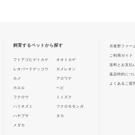
飼育するペットから探す
月夜野ファー
ご利用ガイド
フトアゴヒゲトカゲ
オオトカゲ
送料とお支払
レオパードゲッコウ
カメレオン
返品特約につ
カメ
アロワナ
よくあるご質
カエル
ヘビ
フクロウ
ミミズク
ハリネズミ
フクロモモンガ
ハヤブサ
タカ
メダカ