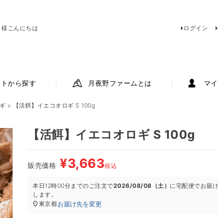
 様こんにちは
ログイン
ットから探す
月夜野ファームとは
マイ
ギ
【活餌】イエコオロギ S 100g
【活餌】イエコオロギ S 100g
¥
3,663
販売価格
税込
本日
12時00分
までのご注文で
2026/08/08（土）
に
宅配便
でお届
します。
お届け先を変更
東京都