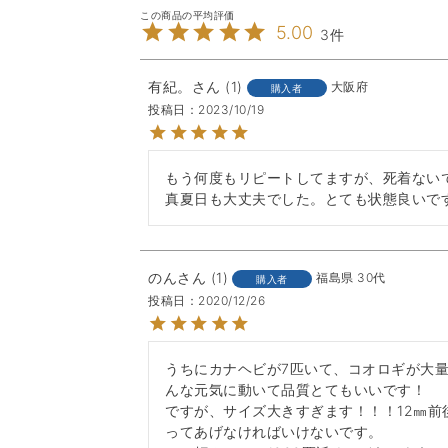
5.00
3
有紀。
1
大阪府
購入者
投稿日
2023/10/19
もう何度もリピートしてますが、死着ないで
真夏日も大丈夫でした。とても状態良いです
のん
1
福島県
30代
購入者
投稿日
2020/12/26
うちにカナヘビが7匹いて、コオロギが大
んな元気に動いて品質とてもいいです！

ですが、サイズ大きすぎます！！！12㎜前
ってあげなければいけないです。
