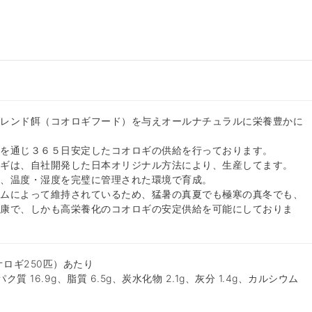
ブレンド餌（コオロギフード）を与えオールナチュラルに栄養豊かに
間を通じ３６５日安定したコオロギの供給を行っております。
ロギは、自社開発した日本オリジナル方法により、生産してます。
た、温度・湿度を完璧に管理された環境で育成。
テムによって維持されているため、猛暑の真夏でも極寒の真冬でも、
健康で、しかも高栄養化のコオロギの安定供給を可能にしておりま
オロギ250匹）あたり
パク質 16.9g、脂質 6.5g、炭水化物 2.1g、灰分 1.4g、カルシウム