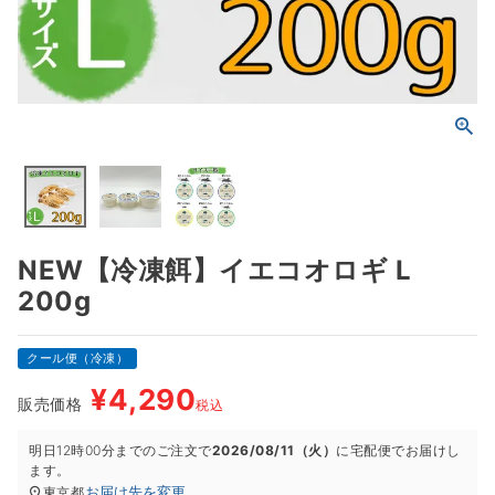
NEW【冷凍餌】イエコオロギ L
200g
クール便（冷凍）
¥
4,290
販売価格
税込
明日
12時00分
までのご注文で
2026/08/11（火）
に
宅配便
でお届けし
ます。
お届け先を変更
東京都