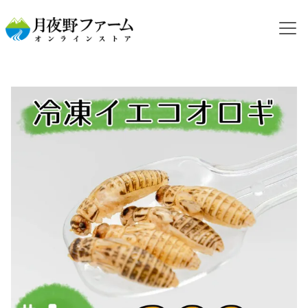
HOME
カテゴリから探す
冷凍コオロギ
NEW【冷凍餌】イエコオロギ L 200g