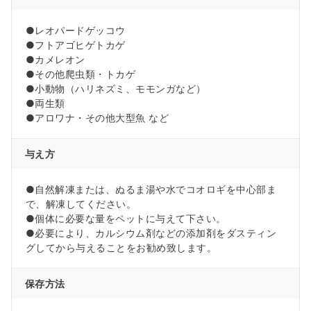
●レオパードゲッコウ
●フトアゴヒゲトカゲ
●カメレオン
●その他爬虫類・トカゲ
●小動物（ハリネズミ、モモンガなど）
●両生類
●アロワナ・その他大型魚 など
与え方
●自然解凍または、ぬるま湯や水でコオロギを中心部ま
で、解凍してください。
●個体に必要な量をペットに与えて下さい。
●必要により、カルシウム剤などの添加剤をダスティン
グしてから与えることをお勧め致します。
保存方法