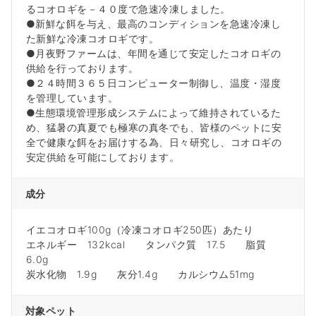
るコオロギを－４０度で急速冷凍しました。
●新鮮な餌を与え、最高のコンディションを急速冷凍し
た新鮮な冷凍コオロギです。
●月夜野ファームは、年間を通じて安定したコオロギの
供給を行っております。
●２４時間３６５日コンピューター制御し、温度・湿度
を管理しています。
●生態環境管理形成システムによって維持されているた
め、猛暑の真夏でも極寒の真冬でも、皆様のペットに安
全で健康な餌をお届けする為、日々研究し、コオロギの
安定供給を可能にしております。
成分
イエコオロギ100g（冷凍コオロギ250匹）あたり
エネルギー 132kcal タンパク質 17.5 脂質
6.0g
炭水化物 1.9g 灰分1.4g カルシウム51mg
対象ペット