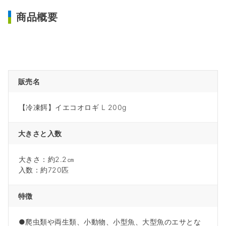
商品概要
販売名
【冷凍餌】イエコオロギ L 200g
大きさと入数
大きさ：約2.2㎝
入数：約720匹
特徴
●爬虫類や両生類、小動物、小型魚、大型魚のエサとな