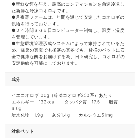
●新鮮な餌を与え、最高のコンディションを急速冷凍し
た新鮮な冷凍コオロギです。
●月夜野ファームは、年間を通じて安定したコオロギの
供給を行っております。
●２４時間３６５日コンピューター制御し、温度・湿度
を管理しています。
●生態環境管理形成システムによって維持されているた
め、猛暑の真夏でも極寒の真冬でも、皆様のペットに安
全で健康な餌をお届けする為、日々研究し、コオロギの
安定供給を可能にしております。
成分
イエコオロギ100g（冷凍コオロギ250匹）あたり
エネルギー 132kcal タンパク質 17.5 脂質
6.0g
炭水化物 1.9g 灰分1.4g カルシウム51mg
対象ペット