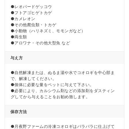
●レオパードゲッコウ
●フトアゴヒゲトカゲ
●カメレオン
●その他爬虫類・トカゲ
●小動物（ハリネズミ、モモンガなど）
●両生類
●アロワナ・その他大型魚 など
与え方
●自然解凍または、ぬるま湯や水でコオロギを中心部ま
で、解凍してください。
●個体に必要な量をペットに与えて下さい。
●必要により、カルシウム剤などの添加剤をダスティン
グしてから与えることをお勧め致します。
保存方法
●月夜野ファームの冷凍コオロギはパラパラに仕上げて