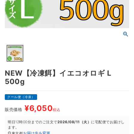
NEW【冷凍餌】イエコオロギ L
500g
クール便（冷凍）
¥
6,050
販売価格
税込
明日
12時00分
までのご注文で
2026/08/11（火）
に
宅配便
でお届けし
ます。
お届け先を変更
東京都