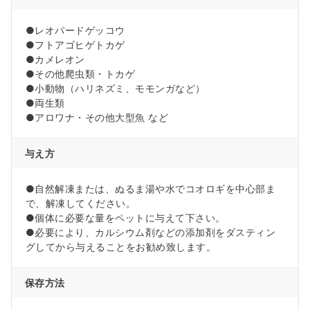
●レオパードゲッコウ
●フトアゴヒゲトカゲ
●カメレオン
●その他爬虫類・トカゲ
●小動物（ハリネズミ、モモンガなど）
●両生類
●アロワナ・その他大型魚 など
与え方
●自然解凍または、ぬるま湯や水でコオロギを中心部ま
で、解凍してください。
●個体に必要な量をペットに与えて下さい。
●必要により、カルシウム剤などの添加剤をダスティン
グしてから与えることをお勧め致します。
保存方法