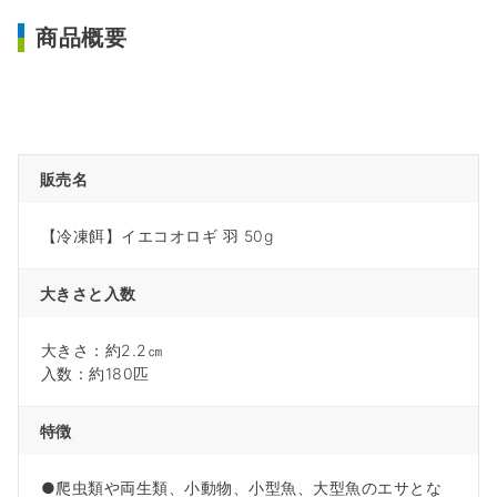
商品概要
販売名
【冷凍餌】イエコオロギ 羽 50g
大きさと入数
大きさ：約2.2㎝
入数：約180匹
特徴
●爬虫類や両生類、小動物、小型魚、大型魚のエサとな