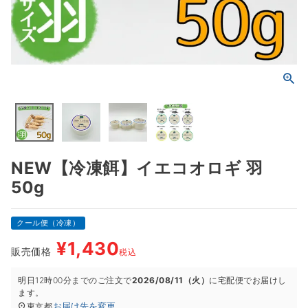
NEW【冷凍餌】イエコオロギ 羽
50g
クール便（冷凍）
¥
1,430
販売価格
税込
明日
12時00分
までのご注文で
2026/08/11（火）
に
宅配便
でお届けし
ます。
お届け先を変更
東京都