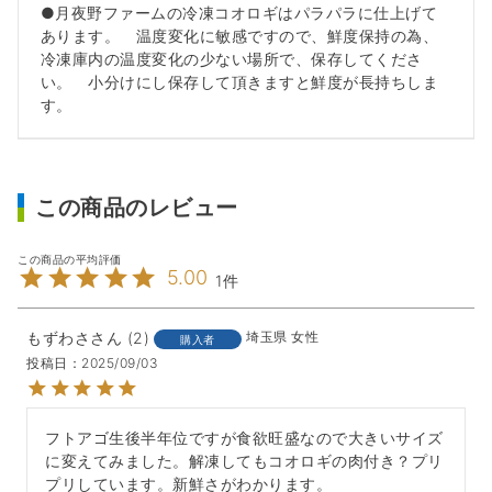
●月夜野ファームの冷凍コオロギはパラパラに仕上げて
あります。 温度変化に敏感ですので、鮮度保持の為、
冷凍庫内の温度変化の少ない場所で、保存してくださ
い。 小分けにし保存して頂きますと鮮度が長持ちしま
す。
この商品のレビュー
5.00
1
もずわさ
2
埼玉県
女性
購入者
投稿日
2025/09/03
フトアゴ生後半年位ですが食欲旺盛なので大きいサイズ
に変えてみました。解凍してもコオロギの肉付き？プリ
プリしています。新鮮さがわかります。