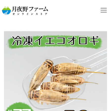
HOME
カテゴリから探す
冷凍コオロギ
NEW【冷凍餌】イエコオロギ 羽 50g