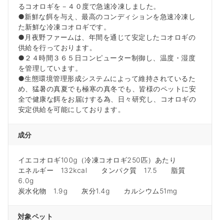
るコオロギを－４０度で急速冷凍しました。
●新鮮な餌を与え、最高のコンディションを急速冷凍し
た新鮮な冷凍コオロギです。
●月夜野ファームは、年間を通じて安定したコオロギの
供給を行っております。
●２４時間３６５日コンピューター制御し、温度・湿度
を管理しています。
●生態環境管理形成システムによって維持されているた
め、猛暑の真夏でも極寒の真冬でも、皆様のペットに安
全で健康な餌をお届けする為、日々研究し、コオロギの
安定供給を可能にしております。
成分
イエコオロギ100g（冷凍コオロギ250匹）あたり
エネルギー 132kcal タンパク質 17.5 脂質
6.0g
炭水化物 1.9g 灰分1.4g カルシウム51mg
対象ペット