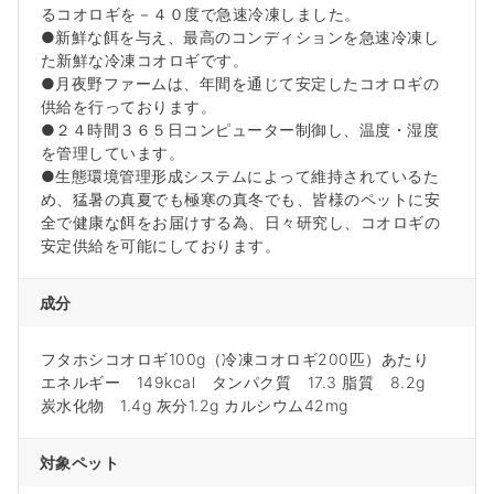
るコオロギを－４０度で急速冷凍しました。
●新鮮な餌を与え、最高のコンディションを急速冷凍し
た新鮮な冷凍コオロギです。
●月夜野ファームは、年間を通じて安定したコオロギの
供給を行っております。
●２４時間３６５日コンピューター制御し、温度・湿度
を管理しています。
●生態環境管理形成システムによって維持されているた
め、猛暑の真夏でも極寒の真冬でも、皆様のペットに安
全で健康な餌をお届けする為、日々研究し、コオロギの
安定供給を可能にしております。
成分
フタホシコオロギ100g（冷凍コオロギ200匹）あたり
エネルギー 149kcal タンパク質 17.3 脂質 8.2g
炭水化物 1.4g 灰分1.2g カルシウム42mg
対象ペット