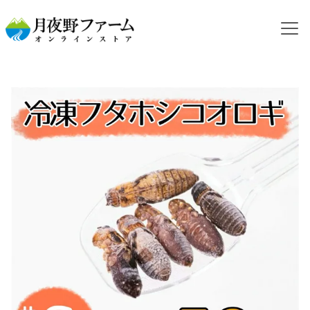
HOME
カテゴリから探す
冷凍コオロギ
NEW【冷凍餌】フタホシコオロギ S 50ｇ