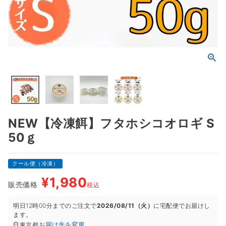
NEW【冷凍餌】フタホシコオロギ S
50ｇ
クール便（冷凍）
¥
1,980
販売価格
税込
明日
12時00分
までのご注文で
2026/08/11（火）
に
宅配便
でお届けし
ます。
お届け先を変更
東京都