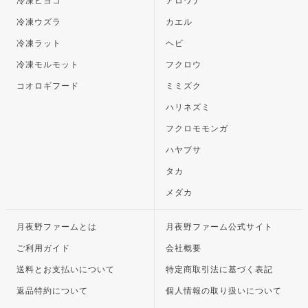
冷凍ヒヨコ
アロワナ
冷凍ウズラ
カエル
冷凍ラット
ヘビ
冷凍モルモット
フクロウ
コオロギフード
ミミズク
ハリネズミ
フクロモモンガ
ハヤブサ
タカ
メダカ
月夜野ファームとは
月夜野ファーム公式サイト
ご利用ガイド
会社概要
送料とお支払いについて
特定商取引法に基づく表記
返品特約について
個人情報の取り扱いについて