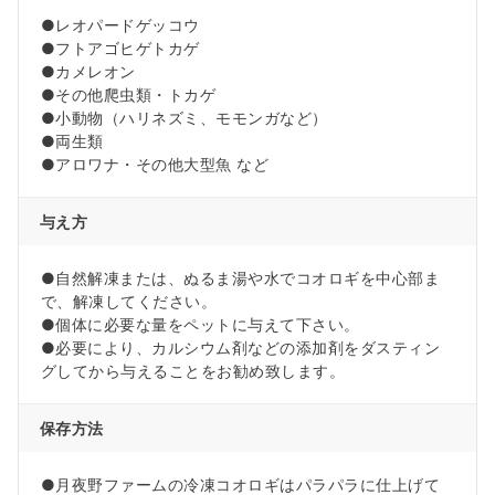
●レオパードゲッコウ
●フトアゴヒゲトカゲ
●カメレオン
●その他爬虫類・トカゲ
●小動物（ハリネズミ、モモンガなど）
●両生類
●アロワナ・その他大型魚 など
与え方
●自然解凍または、ぬるま湯や水でコオロギを中心部ま
で、解凍してください。
●個体に必要な量をペットに与えて下さい。
●必要により、カルシウム剤などの添加剤をダスティン
グしてから与えることをお勧め致します。
保存方法
●月夜野ファームの冷凍コオロギはパラパラに仕上げて