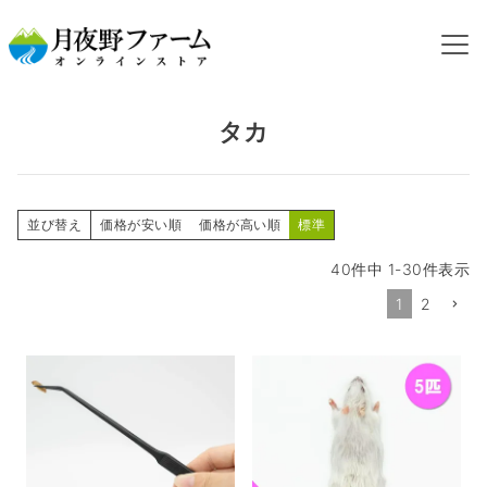
HOME
飼育するペットから探す
タカ
タカ
並び替え
価格が安い順
価格が高い順
標準
40
件中
1
-
30
件表示
1
2