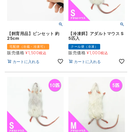
【飼育用品】ピンセット 約
【冷凍餌】アダルトマウス S
25cm
5匹入
宅配便（冷蔵・冷凍可）
クール便（冷凍）
販売価格
¥
1,500
販売価格
¥
1,000
税込
税込
カートに入れる
カートに入れる