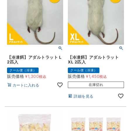
【冷凍餌】アダルトラット L
【冷凍餌】アダルトラット
2匹入
XL 2匹入
クール便（冷凍）
クール便（冷凍）
販売価格
¥
1,300
販売価格
¥
1,450
税込
税込
在庫切れ
カートに入れる
詳細を見る