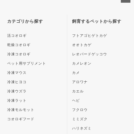
ペー
ジト
ップ
カテゴリから探す
飼育するペットから探す
へ
活コオロギ
フトアゴヒゲトカゲ
乾燥コオロギ
オオトカゲ
冷凍コオロギ
レオパードゲッコウ
ペット用サプリメント
カメレオン
冷凍マウス
カメ
冷凍ヒヨコ
アロワナ
冷凍ウズラ
カエル
冷凍ラット
ヘビ
冷凍モルモット
フクロウ
コオロギフード
ミミズク
ハリネズミ