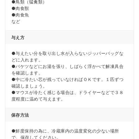
●鳥類（猛禽類）
●肉食獣
●肉食魚
など
与え方
●与えたい分を取り出し水が入らないジッパーバッグな
どに入れます。
●バケツなどにお湯を張り、しばらく浮かべて解凍具合
を確認します。
●中に冷たい芯が残っていなければＯＫです。１匹ずつ
確認しましょう。
●マウスが冷たく感じる場合は、ドライヤーなどで３８
度程度に温めて与えます。
保存方法
●鮮度保持の為に、冷蔵庫内の温度変化の少ない場所
で、保存してください。