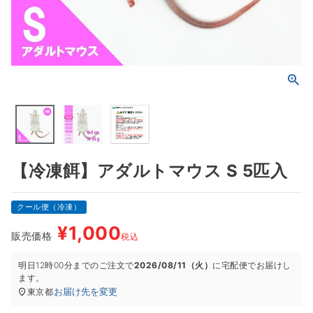
【冷凍餌】アダルトマウス S 5匹入
クール便（冷凍）
¥
1,000
販売価格
税込
明日
12時00分
までのご注文で
2026/08/11（火）
に
宅配便
でお届けし
ます。
お届け先を変更
東京都