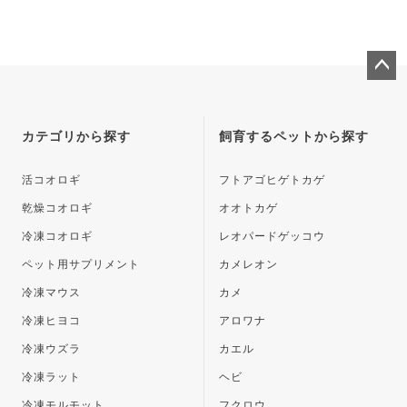
ペー
ジト
ップ
カテゴリから探す
飼育するペットから探す
へ
活コオロギ
フトアゴヒゲトカゲ
乾燥コオロギ
オオトカゲ
冷凍コオロギ
レオパードゲッコウ
ペット用サプリメント
カメレオン
冷凍マウス
カメ
冷凍ヒヨコ
アロワナ
冷凍ウズラ
カエル
冷凍ラット
ヘビ
冷凍モルモット
フクロウ