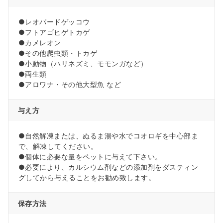
●レオパードゲッコウ
●フトアゴヒゲトカゲ
●カメレオン
●その他爬虫類・トカゲ
●小動物（ハリネズミ、モモンガなど）
●両生類
●アロワナ・その他大型魚 など
与え方
●自然解凍または、ぬるま湯や水でコオロギを中心部ま
で、解凍してください。
●個体に必要な量をペットに与えて下さい。
●必要により、カルシウム剤などの添加剤をダスティン
グしてから与えることをお勧め致します。
保存方法