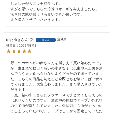
しましたが人工は全然食べず。

すがる思いでこちらの冷凍コオロギを与えましたら、

活き餌の蛾や蝶よりも食いつきが良いです。

また購入させていただきます。
ゆたゆき
2
茨城県
購入者
投稿日
2023/08/12
野生のカナヘビの赤ちゃんを捕まえて買い始めたのです
が、生まれて数日くらいの小さな子は昆虫や人工餌を刻
んでもうまく食べられないようだったので困っていまし
た。こちらの商品を与えると全匹ともお腹いっぱい食べ
てくれました。大変安心しました。また購入させていた
だきます。

一点、箱の中にさらにプラケースでまとめてもらえるの
はありがたいのですが、運送中の振動でテープが外れ箱
の中で虫が散乱していました。保冷剤にも虫がくっつい
てしまっていたので、テープはしっかり固定していただ