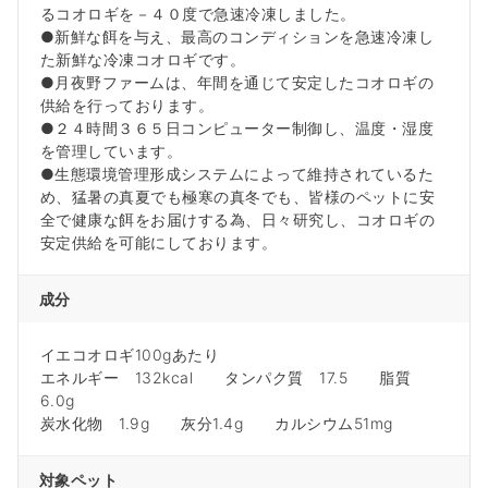
るコオロギを－４０度で急速冷凍しました。
●新鮮な餌を与え、最高のコンディションを急速冷凍し
た新鮮な冷凍コオロギです。
●月夜野ファームは、年間を通じて安定したコオロギの
供給を行っております。
●２４時間３６５日コンピューター制御し、温度・湿度
を管理しています。
●生態環境管理形成システムによって維持されているた
め、猛暑の真夏でも極寒の真冬でも、皆様のペットに安
全で健康な餌をお届けする為、日々研究し、コオロギの
安定供給を可能にしております。
成分
イエコオロギ100gあたり
エネルギー 132kcal タンパク質 17.5 脂質
6.0g
炭水化物 1.9g 灰分1.4g カルシウム51mg
対象ペット