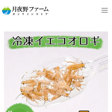
HOME
カテゴリから探す
冷凍コオロギ
NEW【冷凍餌】イエコオロギ 2令 5g