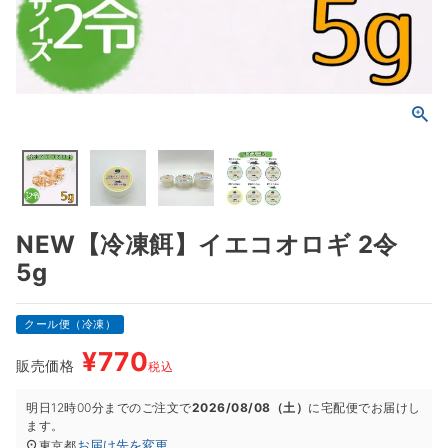
NEW【冷凍餌】イエコオロギ 2令
5g
クール便（冷凍）
¥
770
販売価格
税込
明日
12時00分
までのご注文で
2026/08/08（土）
に
宅配便
でお届けし
ます。
お届け先を変更
東京都