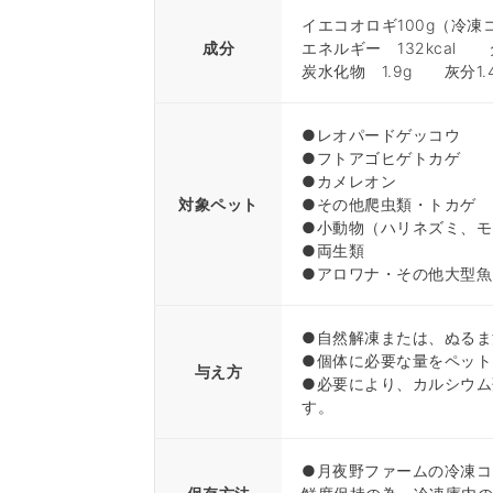
イエコオロギ100g（冷凍
成分
エネルギー 132kcal 
炭水化物 1.9g 灰分1
●レオパードゲッコウ
●フトアゴヒゲトカゲ
●カメレオン
対象ペット
●その他爬虫類・トカゲ
●小動物（ハリネズミ、モ
●両生類
●アロワナ・その他大型魚
●自然解凍または、ぬるま
●個体に必要な量をペット
与え方
●必要により、カルシウム
す。
●月夜野ファームの冷凍コ