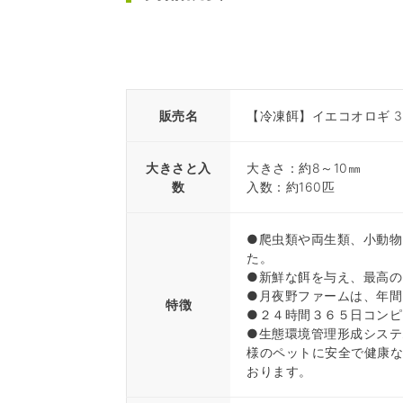
販売名
【冷凍餌】イエコオロギ 3令
大きさと入
大きさ：約8～10㎜
数
入数：約160匹
●爬虫類や両生類、小動物
た。
●新鮮な餌を与え、最高の
●月夜野ファームは、年間
特徴
●２４時間３６５日コンピ
●生態環境管理形成システ
様のペットに安全で健康
おります。