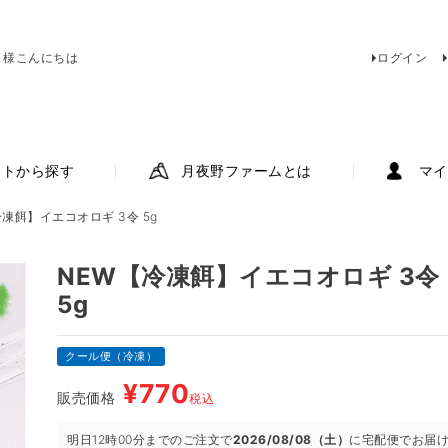
 様こんにちは
ログイン
ットから探す
月夜野ファームとは
マイ
冷凍餌】イエコオロギ 3令 5g
NEW【冷凍餌】イエコオロギ 3令
5g
クール便（冷凍）
¥
770
販売価格
税込
明日
12時00分
までのご注文で
2026/08/08（土）
に
宅配便
でお届