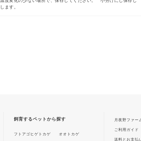
の温度変化の少ない場所で、保存してください。 小分けにし保存し
ちします。
飼育するペットから探す
月夜野ファー
ご利用ガイド
フトアゴヒゲトカゲ
オオトカゲ
送料とお支払