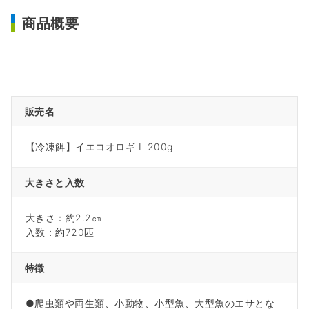
商品概要
販売名
【冷凍餌】イエコオロギ L 200g
大きさと入数
大きさ：約2.2㎝
入数：約720匹
特徴
●爬虫類や両生類、小動物、小型魚、大型魚のエサとな