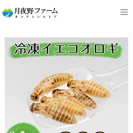
HOME
カテゴリから探す
冷凍コオロギ
NEW【冷凍餌】イエコオロギ L 200g