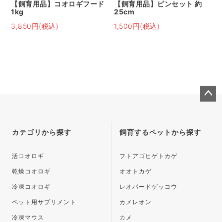
【飼育用品】コオロギフード
【飼育用品】ピンセット 約
1kg
25cm
3,850円(税込)
1,500円(税込)
ペー
ジト
ップ
カテゴリから探す
飼育するペットから探す
へ
活コオロギ
フトアゴヒゲトカゲ
乾燥コオロギ
オオトカゲ
冷凍コオロギ
レオパードゲッコウ
ペット用サプリメント
カメレオン
冷凍マウス
カメ