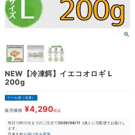
NEW【冷凍餌】イエコオロギ L
200g
クール便（冷凍）
¥
4,290
販売価格
税込
明日
12時00分
までのご注文で
2026/08/11（火）
に
宅配便
でお届けし
ます。
お届け先を変更
東京都