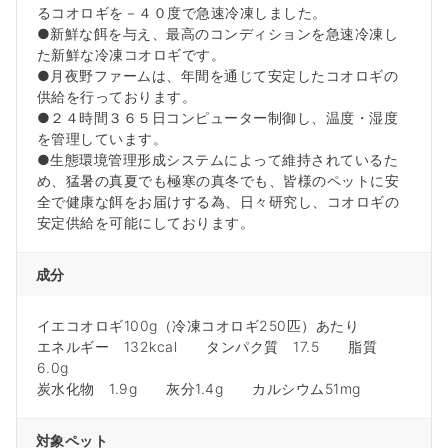
るコオロギを－４０度で急速冷凍しました。
●新鮮な餌を与え、最高のコンディションを急速冷凍し
た新鮮な冷凍コオロギです。
●月夜野ファームは、年間を通じて安定したコオロギの
供給を行っております。
●２４時間３６５日コンピューター制御し、温度・湿度
を管理しています。
●生態環境管理形成システムによって維持されているた
め、猛暑の真夏でも極寒の真冬でも、皆様のペットに安
全で健康な餌をお届けする為、日々研究し、コオロギの
安定供給を可能にしております。
成分
イエコオロギ100g（冷凍コオロギ250匹）あたり
エネルギー 132kcal タンパク質 17.5 脂質
6.0g
炭水化物 1.9g 灰分1.4g カルシウム51mg
対象ペット