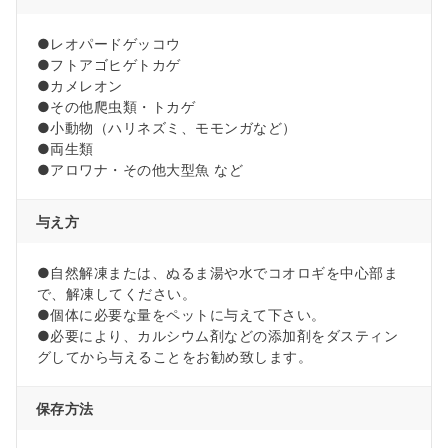
●レオパードゲッコウ
●フトアゴヒゲトカゲ
●カメレオン
●その他爬虫類・トカゲ
●小動物（ハリネズミ、モモンガなど）
●両生類
●アロワナ・その他大型魚 など
与え方
●自然解凍または、ぬるま湯や水でコオロギを中心部ま
で、解凍してください。
●個体に必要な量をペットに与えて下さい。
●必要により、カルシウム剤などの添加剤をダスティン
グしてから与えることをお勧め致します。
保存方法