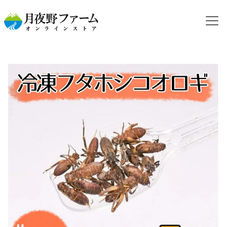
HOME
カテゴリから探す
冷凍コオロギ
NEW【冷凍餌】フタホシコオロギ 3令 5ｇ