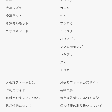
冷凍ヒヨコ
アロワナ
冷凍ウズラ
カエル
冷凍ラット
ヘビ
冷凍モルモット
フクロウ
コオロギフード
ミミズク
ハリネズミ
フクロモモンガ
ハヤブサ
タカ
メダカ
月夜野ファームとは
月夜野ファーム公式サイト
ご利用ガイド
会社概要
送料とお支払いについて
特定商取引法に基づく表記
返品特約について
個人情報の取り扱いについて