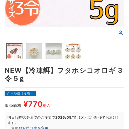
NEW【冷凍餌】フタホシコオロギ 3
令 5ｇ
クール便（冷凍）
¥
770
販売価格
税込
明日
12時00分
までのご注文で
2026/08/11（火）
に
宅配便
でお届けし
ます。
お届け先を変更
東京都