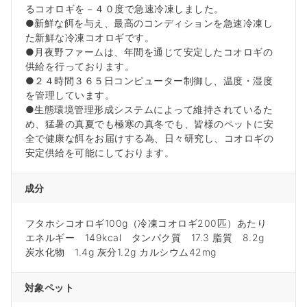
るコオロギを－４０度で急速冷凍しました。
●新鮮な餌を与え、最高のコンディションを急速冷凍し
た新鮮な冷凍コオロギです。
●月夜野ファームは、年間を通じて安定したコオロギの
供給を行っております。
●２４時間３６５日コンピューター制御し、温度・湿度
を管理しています。
●生態環境管理形成システムによって維持されているた
め、猛暑の真夏でも極寒の真冬でも、皆様のペットに安
全で健康な餌をお届けする為、日々研究し、コオロギの
安定供給を可能にしております。
成分
フタホシコオロギ100g（冷凍コオロギ200匹）あたり
エネルギー 149kcal タンパク質 17.3 脂質 8.2g
炭水化物 1.4g 灰分1.2g カルシウム42mg
対象ペット