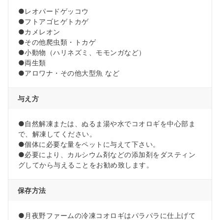
●レオパードゲッコウ
●フトアゴヒゲトカゲ
●カメレオン
●その他爬虫類・トカゲ
●小動物（ハリネズミ、モモンガなど）
●両生類
●アロワナ・その他大型魚 など
与え方
●自然解凍または、ぬるま湯や水でコオロギを中心部ま
で、解凍してください。
●個体に必要な量をペットに与えて下さい。
●必要により、カルシウム剤などの添加剤をダスティン
グしてから与えることをお勧め致します。
保存方法
●月夜野ファームの冷凍コオロギはパラパラに仕上げて