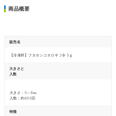
商品概要
販売名
【冷凍餌】フタホシコオロギ 2令 5ｇ
大きさと
入数
大きさ：5～8㎜
入数：約600匹
特徴