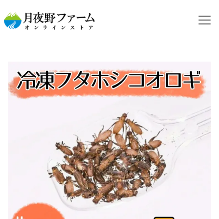
HOME
カテゴリから探す
冷凍コオロギ
NEW【冷凍餌】フタホシコオロギ 2令 5ｇ