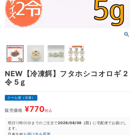
NEW【冷凍餌】フタホシコオロギ 2
令 5ｇ
クール便（冷凍）
¥
770
販売価格
税込
明日
12時00分
までのご注文で
2026/08/09（日）
に
宅配便
でお届けし
ます。
お届け先を変更
東京都