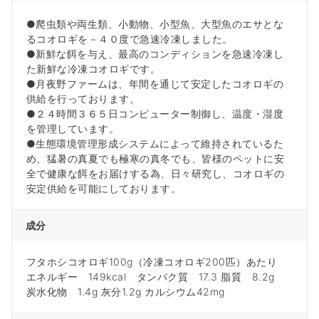
●爬虫類や両生類、小動物、小型魚、大型魚のエサとな
るコオロギを－４０度で急速冷凍しました。
●新鮮な餌を与え、最高のコンディションを急速冷凍し
た新鮮な冷凍コオロギです。
●月夜野ファームは、年間を通じて安定したコオロギの
供給を行っております。
●２４時間３６５日コンピューター制御し、温度・湿度
を管理しています。
●生態環境管理形成システムによって維持されているた
め、猛暑の真夏でも極寒の真冬でも、皆様のペットに安
全で健康な餌をお届けする為、日々研究し、コオロギの
安定供給を可能にしております。
成分
フタホシコオロギ100g（冷凍コオロギ200匹）あたり
エネルギー 149kcal タンパク質 17.3 脂質 8.2g
炭水化物 1.4g 灰分1.2g カルシウム42mg