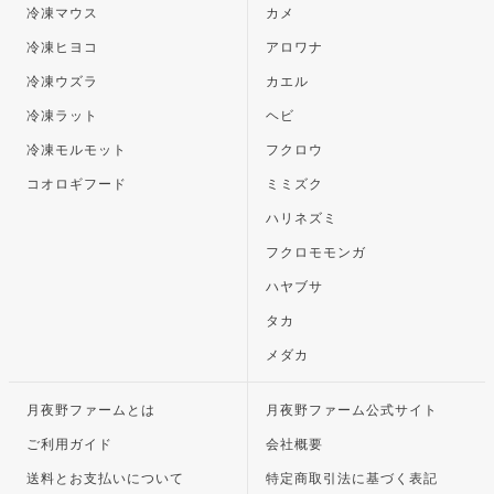
冷凍マウス
カメ
冷凍ヒヨコ
アロワナ
冷凍ウズラ
カエル
冷凍ラット
ヘビ
冷凍モルモット
フクロウ
コオロギフード
ミミズク
ハリネズミ
フクロモモンガ
ハヤブサ
タカ
メダカ
月夜野ファームとは
月夜野ファーム公式サイト
ご利用ガイド
会社概要
送料とお支払いについて
特定商取引法に基づく表記