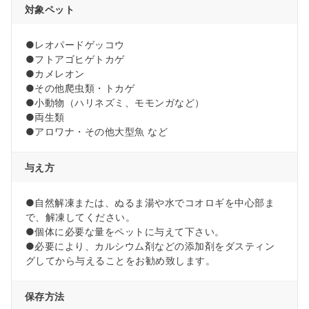
対象ペット
●レオパードゲッコウ
●フトアゴヒゲトカゲ
●カメレオン
●その他爬虫類・トカゲ
●小動物（ハリネズミ、モモンガなど）
●両生類
●アロワナ・その他大型魚 など
与え方
●自然解凍または、ぬるま湯や水でコオロギを中心部ま
で、解凍してください。
●個体に必要な量をペットに与えて下さい。
●必要により、カルシウム剤などの添加剤をダスティン
グしてから与えることをお勧め致します。
保存方法