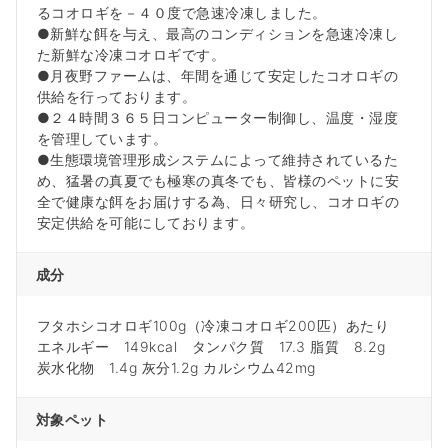
るコオロギを－４０度で急速冷凍しました。
●新鮮な餌を与え、最高のコンディションを急速冷凍し
た新鮮な冷凍コオロギです。
●月夜野ファームは、年間を通じて安定したコオロギの
供給を行っております。
●２４時間３６５日コンピューター制御し、温度・湿度
を管理しています。
●生態環境管理形成システムによって維持されているた
め、猛暑の真夏でも極寒の真冬でも、皆様のペットに安
全で健康な餌をお届けする為、日々研究し、コオロギの
安定供給を可能にしております。
成分
フタホシコオロギ100g（冷凍コオロギ200匹）あたり
エネルギー 149kcal タンパク質 17.3 脂質 8.2g
炭水化物 1.4g 灰分1.2g カルシウム42mg
対象ペット