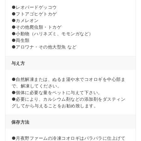
●レオパードゲッコウ
●フトアゴヒゲトカゲ
●カメレオン
●その他爬虫類・トカゲ
●小動物（ハリネズミ、モモンガなど）
●両生類
●アロワナ・その他大型魚 など
与え方
●自然解凍または、ぬるま湯や水でコオロギを中心部ま
で、解凍してください。
●個体に必要な量をペットに与えて下さい。
●必要により、カルシウム剤などの添加剤をダスティン
グしてから与えることをお勧め致します。
保存方法
●月夜野ファームの冷凍コオロギはパラパラに仕上げて