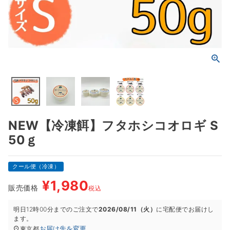
NEW【冷凍餌】フタホシコオロギ S
50ｇ
クール便（冷凍）
¥
1,980
販売価格
税込
明日
12時00分
までのご注文で
2026/08/11（火）
に
宅配便
でお届けし
ます。
お届け先を変更
東京都