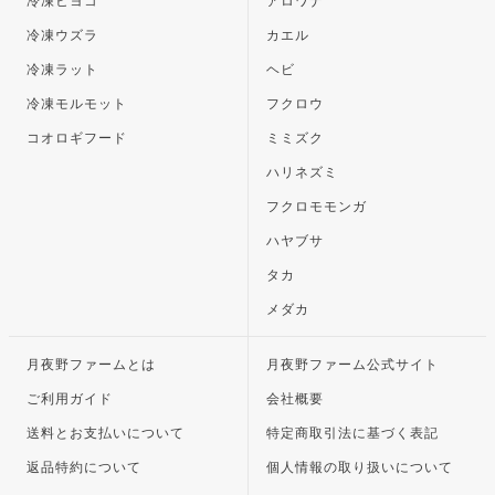
冷凍ヒヨコ
アロワナ
冷凍ウズラ
カエル
冷凍ラット
ヘビ
冷凍モルモット
フクロウ
コオロギフード
ミミズク
ハリネズミ
フクロモモンガ
ハヤブサ
タカ
メダカ
月夜野ファームとは
月夜野ファーム公式サイト
ご利用ガイド
会社概要
送料とお支払いについて
特定商取引法に基づく表記
返品特約について
個人情報の取り扱いについて