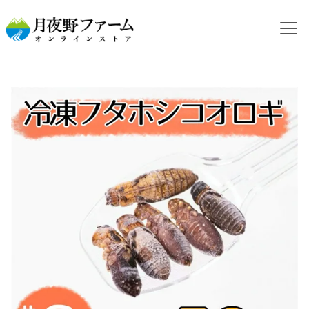
HOME
カテゴリから探す
冷凍コオロギ
NEW【冷凍餌】フタホシコオロギ S 50ｇ