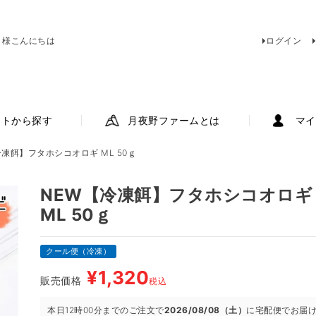
 様こんにちは
ログイン
ットから探す
月夜野ファームとは
マイ
冷凍餌】フタホシコオロギ ML 50ｇ
NEW【冷凍餌】フタホシコオロギ
ML 50ｇ
クール便（冷凍）
¥
1,320
販売価格
税込
本日
12時00分
までのご注文で
2026/08/08（土）
に
宅配便
でお届