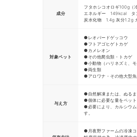
フタホシコオロギ100g（
成分
エネルギー 149kcal タ
炭水化物 1.4g 灰分1.2g
●レオパードゲッコウ
●フトアゴヒゲトカゲ
●カメレオン
対象ペット
●その他爬虫類・トカゲ
●小動物（ハリネズミ、モ
●両生類
●アロワナ・その他大型魚
●自然解凍または、ぬるま
●個体に必要な量をペット
与え方
●必要により、カルシウム
す。
●月夜野ファームの冷凍コ