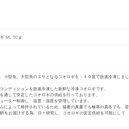
 ML 50ｇ
、小型魚、大型魚のエサとなるコオロギを－４０度で急速冷凍しま
コンディションを急速冷凍した新鮮な冷凍コオロギです。
を通じて安定したコオロギの供給を行っております。
ューター制御し、温度・湿度を管理しています。
ムによって維持されているため、猛暑の真夏でも極寒の真冬でも、
な餌をお届けする為、日々研究し、コオロギの安定供給を可能にして