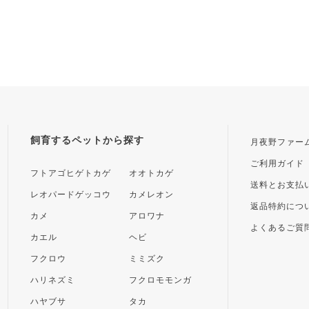
飼育するペットから探す
月夜野ファー
ご利用ガイド
フトアゴヒゲトカゲ
オオトカゲ
送料とお支払
レオパードゲッコウ
カメレオン
返品特約につ
カメ
アロワナ
よくあるご質
カエル
ヘビ
フクロウ
ミミズク
ハリネズミ
フクロモモンガ
ハヤブサ
タカ