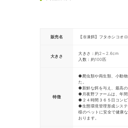
販売名
【冷凍餌】フタホシコオロギ
大きさ：約2～2.6cm
大きさ
入数：約100匹
●爬虫類や両生類、小動物
た。
●新鮮な餌を与え、最高の
●月夜野ファームは、年間
特徴
●２４時間３６５日コンピ
●生態環境管理形成システ
様のペットに安全で健康
おります。