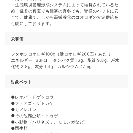
・生態環境管理形成システムによって維持されているた
め、猛暑の真夏でも極寒の真冬でも、皆様のペットに安
全で、健康で、しかも高栄養化のコオロギの安定供給を
可能にしております。
栄養価
フタホシコオロギ100g（活コオロギ200匹）あたり
エネルギー 163kcl 、タンパク質 16g、脂質 9.8g、炭水
化物 2.8g、灰分 1.4g、カルシウム 47mg
対象ペット
●レオパードゲッコウ
●フトアゴヒゲトカゲ
●カメレオン
●その他爬虫類・トカゲ
●小動物（ハリネズミ、モモンガなど）
●両生類