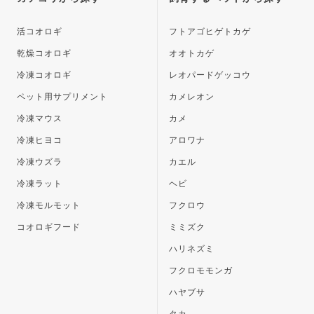
へ
活コオロギ
フトアゴヒゲトカゲ
乾燥コオロギ
オオトカゲ
冷凍コオロギ
レオパードゲッコウ
ペット用サプリメント
カメレオン
冷凍マウス
カメ
冷凍ヒヨコ
アロワナ
冷凍ウズラ
カエル
冷凍ラット
ヘビ
冷凍モルモット
フクロウ
コオロギフード
ミミズク
ハリネズミ
フクロモモンガ
ハヤブサ