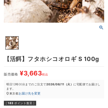
【活餌】フタホシコオロギ S 100g
¥
3,663
販売価格
税込
明日
12時00分
までのご注文で
2026/08/11（火）
に
宅配便
でお届けし
ます。
お届け先を変更
東京都
[
183
ポイント進呈 ]