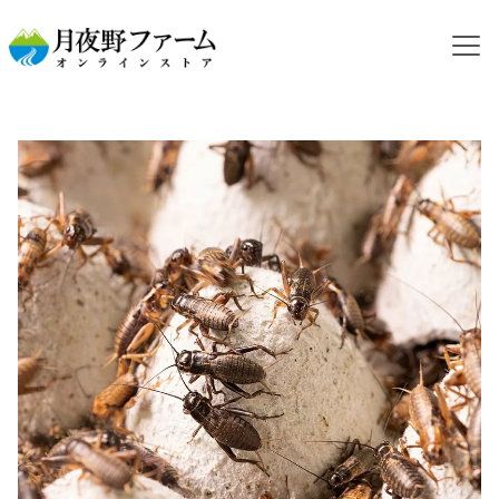
HOME
カテゴリから探す
活コオロギ
フタホシコオロギ
【活餌】フタホシコオロギ S 100g