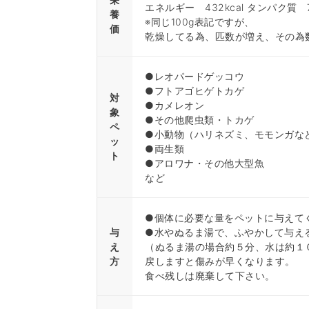
エネルギー 432kcal タンパク質 70
養
※同じ100g表記ですが、
価
乾燥してる為、匹数が増え、その為
●レオパードゲッコウ
●フトアゴヒゲトカゲ
対
●カメレオン
象
●その他爬虫類・トカゲ
ペ
●小動物（ハリネズミ、モモンガな
ッ
●両生類
ト
●アロワナ・その他大型魚
など
●個体に必要な量をペットに与えて
与
●水やぬるま湯で、ふやかして与え
え
（ぬるま湯の場合約５分、水は約１
方
戻しますと傷みが早くなります。
食べ残しは廃棄して下さい。