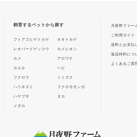
飼育するペットから探す
月夜野ファー
ご利用ガイド
フトアゴヒゲトカゲ
オオトカゲ
送料とお支払
レオパードゲッコウ
カメレオン
返品特約につ
カメ
アロワナ
よくあるご質
カエル
ヘビ
フクロウ
ミミズク
ハリネズミ
フクロモモンガ
ハヤブサ
タカ
メダカ