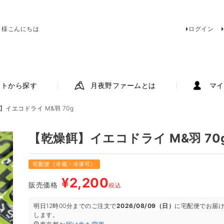
 様こんにちは
ログイン
ットから探す
月夜野ファームとは
マイ
】イエコドライ M&羽 70g
【乾燥餌】イエコドライ M&羽 70
宅配便（冷蔵・冷凍可）
¥
2,200
販売価格
税込
明日
12時00分
までのご注文で
2026/08/09（日）
に
宅配便
でお届
します。