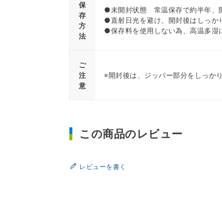
保
●未開封状態 常温保存で約半年、
存
●直射日光を避け、開封後はしっか
方
●保存料を使用しない為、高温
法
ご
注
※開封後は、ジッパー部分をしっか
意
この商品のレビュー
レビューを書く