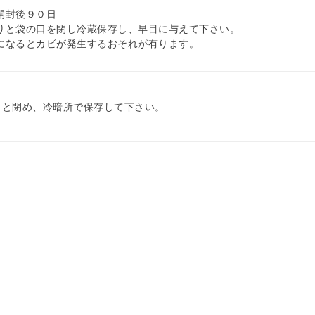
開封後９０日
りと袋の口を閉し冷蔵保存し、早目に与えて下さい。
多湿になるとカビが発生するおそれが有ります。
りと閉め、冷暗所で保存して下さい。