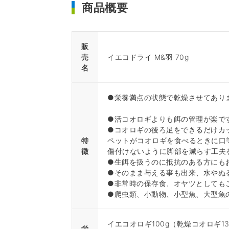
商品概要
販
売
イエコドライ M&羽 70g
名
●栄養満点の状態で乾燥させてあり
●活コオロギよりも餌の管理が楽で
●コオロギの後ろ足をできるだけカ
特
ペットがコオロギを食べるときに口
徴
傷付けないように脚部を減らす工夫
●生餌を扱うのに抵抗のある方にも
●そのまま与える事も出来、水やぬ
●非常時の保存食、オヤツとしても
●爬虫類、小動物、小型魚、大型魚
イエコオロギ100g（乾燥コオロギ13
栄