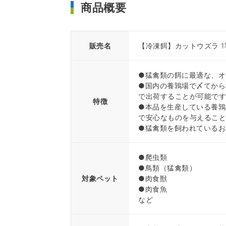
商品概要
販売名
【冷凍餌】カットウズラ 1
●猛禽類の餌に最適な、オ
●国内の養鶉場で〆てから
で出荷することが可能で
特徴
●本品を生産している養鶉
で安心なものを与えるこ
●猛禽類を飼われているお
●爬虫類
●鳥類（猛禽類）
対象ペット
●肉食獣
●肉食魚
など