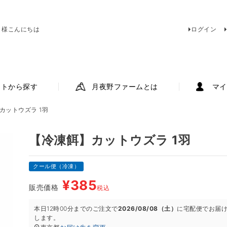
 様こんにちは
ログイン
ットから探す
月夜野ファームとは
マイ
カットウズラ 1羽
【冷凍餌】カットウズラ 1羽
クール便（冷凍）
¥
385
販売価格
税込
本日
12時00分
までのご注文で
2026/08/08（土）
に
宅配便
でお届
します。