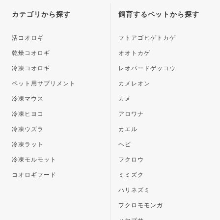
ップ
カテゴリから探す
飼育するペットから探す
へ
活コオロギ
フトアゴヒゲトカゲ
乾燥コオロギ
オオトカゲ
冷凍コオロギ
レオパードゲッコウ
ペット用サプリメント
カメレオン
冷凍マウス
カメ
冷凍ヒヨコ
アロワナ
冷凍ウズラ
カエル
冷凍ラット
ヘビ
冷凍モルモット
フクロウ
コオロギフード
ミミズク
ハリネズミ
フクロモモンガ