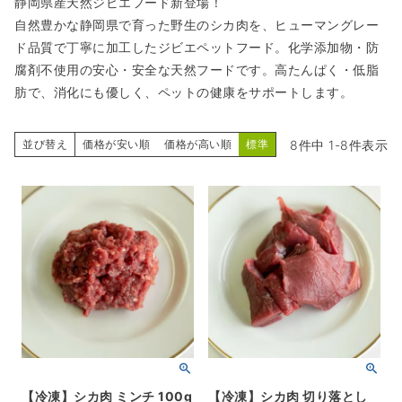
静岡県産天然ジビエフード新登場！
自然豊かな静岡県で育った野生のシカ肉を、ヒューマングレー
ド品質で丁寧に加工したジビエペットフード。化学添加物・防
腐剤不使用の安心・安全な天然フードです。高たんぱく・低脂
肪で、消化にも優しく、ペットの健康をサポートします。
8
件中
1
-
8
件表示
並び替え
価格が安い順
価格が高い順
標準
【冷凍】シカ肉 ミンチ 100g
【冷凍】シカ肉 切り落とし