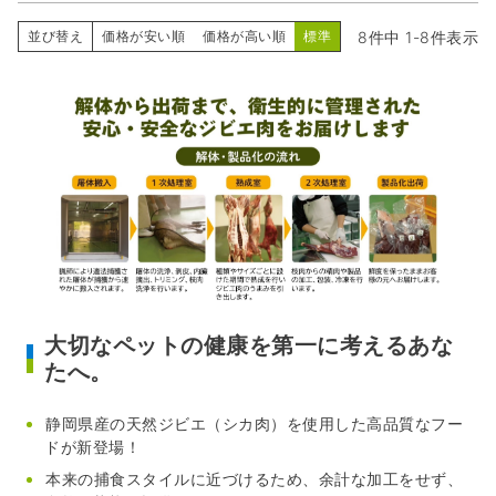
8
件中
1
-
8
件表示
並び替え
価格が安い順
価格が高い順
標準
大切なペットの健康を第一に考えるあな
たへ。
静岡県産の天然ジビエ（シカ肉）を使用した高品質なフー
ドが新登場！
本来の捕食スタイルに近づけるため、余計な加工をせず、