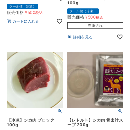
100g
クール便（冷凍）
クール便（冷凍）
販売価格
¥
500
税込
販売価格
¥
500
税込
カートに入れる
在庫切れ
詳細を見る
【冷凍】シカ肉 ブロック
【レトルト】シカ肉 骨出汁ス
100g
ープ 200g