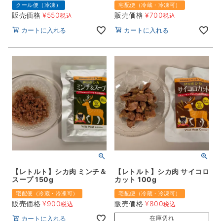
クール便（冷凍）
宅配便（冷蔵・冷凍可）
販売価格
¥
550
販売価格
¥
700
税込
税込
カートに入れる
カートに入れる
【レトルト】シカ肉 ミンチ＆
【レトルト】シカ肉 サイコロ
スープ 150g
カット 100g
宅配便（冷蔵・冷凍可）
宅配便（冷蔵・冷凍可）
販売価格
¥
900
販売価格
¥
800
税込
税込
在庫切れ
カートに入れる