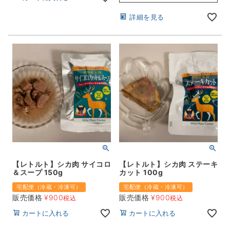
詳細を見る
【レトルト】シカ肉 サイコロ
【レトルト】シカ肉 ステーキ
＆スープ 150g
カット 100g
宅配便（冷蔵・冷凍可）
宅配便（冷蔵・冷凍可）
販売価格
¥
900
販売価格
¥
900
税込
税込
カートに入れる
カートに入れる